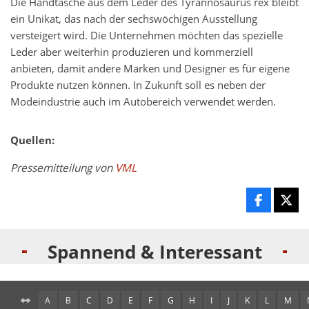
Die Handtasche aus dem Leder des Tyrannosaurus rex bleibt
ein Unikat, das nach der sechswöchigen Ausstellung
versteigert wird. Die Unternehmen möchten das spezielle
Leder aber weiterhin produzieren und kommerziell
anbieten, damit andere Marken und Designer es für eigene
Produkte nutzen können. In Zukunft soll es neben der
Modeindustrie auch im Autobereich verwendet werden.
Quellen:
Pressemitteilung von
VML
Spannend & Interessant
A
B
C
D
E
F
G
H
I
J
K
L
M