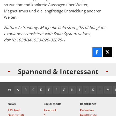
so zunehmend konkrete Aussagen über Wetter,
Magnetismus und die langfristige Entwicklung anderer
Welten.
Nature Astronomy, Magnetic field strengths of hot giant
exoplanets consistent with Solar System values;
doi:10.1038/s41550-026-02870-1
Spannend & Interessant
A
B
C
D
E
F
G
H
I
J
K
L
M
News
Social Media
Rechtliches
RSS-Feed
Facebook
Redaktion
Nachrichten
X
Datenschutz