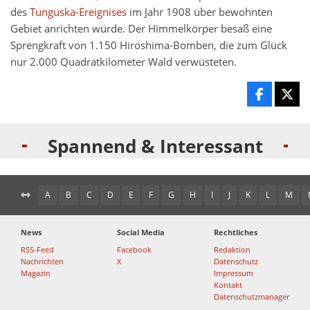
des
Tunguska-Ereignises
im Jahr 1908 über bewohnten
Gebiet anrichten würde. Der Himmelkörper besaß eine
Sprengkraft von 1.150 Hiroshima-Bomben, die zum Glück
nur 2.000 Quadratkilometer Wald verwüsteten.
Spannend & Interessant
A
B
C
D
E
F
G
H
I
J
K
L
M
News
Social Media
Rechtliches
RSS-Feed
Facebook
Redaktion
Nachrichten
X
Datenschutz
Magazin
Impressum
Kontakt
Datenschutzmanager