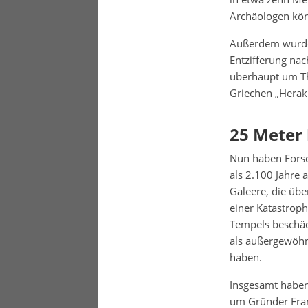
Archäologen kön
Außerdem wurden
Entzifferung nac
überhaupt um Th
Griechen „Hera
25 Meter 
Nun haben Forsch
als 2.100 Jahre 
Galeere, die übe
einer Katastrop
Tempels beschäd
als außergewöhnl
haben.
Insgesamt haben 
um Gründer Fran