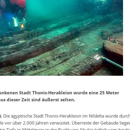
unkenen Stadt Thonis-Herakleion wurde eine 25 Meter
us dieser Zeit sind äußerst selten.
).
Die ägyptische Stadt Thonis-Herakleion im Nildelta wurde durc
le vor über 2.000 Jahren verwüstet. Überreste der Gebäude liegen 
er Tiefe in Mittelmeer in der Bucht von Abukir östlich vom heuti