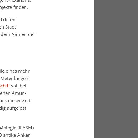
jekte finden.
d deren
en Stadt
us dem Namen der
ile eines mehr
5 Meter langen
chiff
soll bei
egenen Amun-
aus dieser Zeit
dig aufgelöst
häologie (IEASM)
0 antike Anker