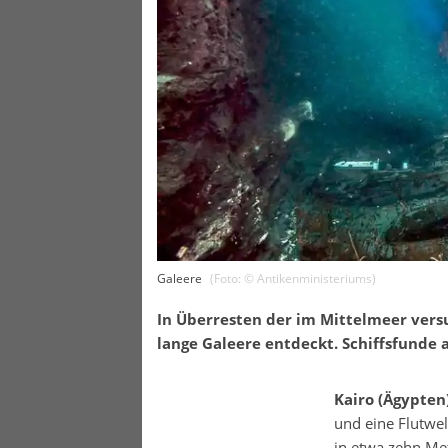
Galeere
(Foto: ©
Antikenministeriums
)
In Überresten der im Mittelmeer vers
lange Galeere entdeckt. Schiffsfunde a
Kairo (Ägypten
und eine Flutwel
in etwa zehn Met