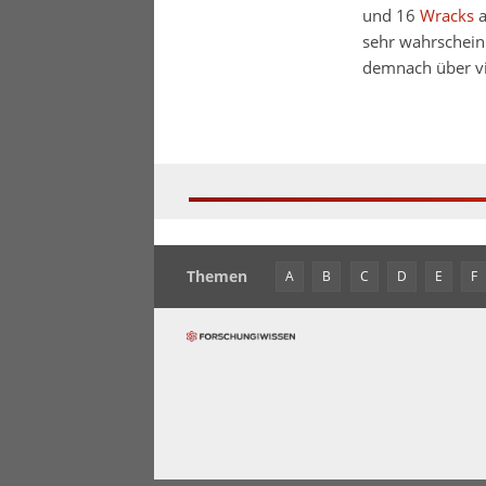
und 16
Wracks
a
sehr wahrscheinl
demnach über vie
Themen
A
B
C
D
E
F