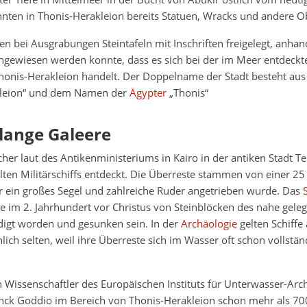
nten in Thonis-Herakleion bereits Statuen, Wracks und andere Ob
 bei Ausgrabungen Steintafeln mit Inschriften freigelegt, anhan
hgewiesen werden konnte, dass es sich bei der im Meer entdeckt
onis-Herakleion handelt. Der Doppelname der Stadt besteht a
kleion“ und dem Namen der
Ägypter
„Thonis“
lange Galeere
er laut des Antikenministeriums in Kairo in der antiken Stadt Te
alten Militärschiffs entdeckt. Die Überreste stammen von einer 2
r ein großes Segel und zahlreiche Ruder angetrieben wurde. Das
S
he im 2. Jahrhundert vor Christus von Steinblöcken des nahe gel
igt worden und gesunken sein. In der
Archäologie
gelten Schiffe 
ich selten, weil ihre Überreste sich im Wasser oft schon vollstän
Wissenschaftler des Europäischen Instituts für Unterwasser-Arc
ck Goddio im Bereich von Thonis-Herakleion schon mehr als 70