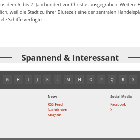
us dem 6. bis 2. Jahrhundert vor Christus ausgegraben. Weitere 
ich, weil die Stadt zu ihrer Blütezeit eine der zentralen Handelsp
le Schiffe verfügte.
Spannend & Interessant
G
H
I
J
K
L
M
N
O
P
Q
R
S
News
Social Media
RSS-Feed
Facebook
Nachrichten
X
Magazin