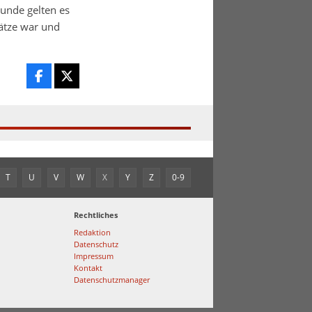
Funde gelten es
lätze war und
T
U
V
W
X
Y
Z
0-9
Rechtliches
Redaktion
Datenschutz
Impressum
Kontakt
Datenschutzmanager