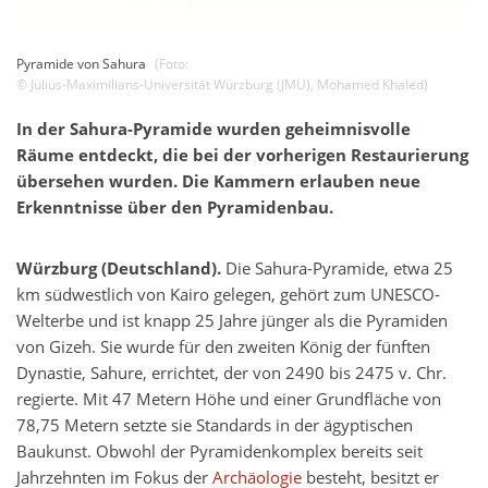
Pyramide von Sahura
(Foto:
©
Julius-Maximilians-Universität Würzburg (JMU)
,
Mohamed Khaled
)
In der Sahura-Pyramide wurden geheimnisvolle
Räume entdeckt, die bei der vorherigen Restaurierung
übersehen wurden. Die Kammern erlauben neue
Erkenntnisse über den Pyramidenbau.
Würzburg (Deutschland).
Die Sahura-Pyramide, etwa 25
km südwestlich von Kairo gelegen, gehört zum UNESCO-
Welterbe und ist knapp 25 Jahre jünger als die Pyramiden
von Gizeh. Sie wurde für den zweiten König der fünften
Dynastie, Sahure, errichtet, der von 2490 bis 2475 v. Chr.
regierte. Mit 47 Metern Höhe und einer Grundfläche von
78,75 Metern setzte sie Standards in der ägyptischen
Baukunst. Obwohl der Pyramidenkomplex bereits seit
Jahrzehnten im Fokus der
Archäologie
besteht, besitzt er