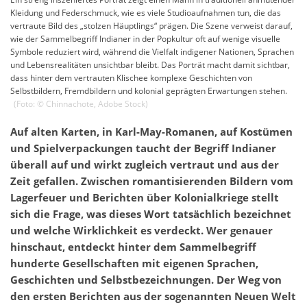
Kleidung und Federschmuck, wie es viele Studioaufnahmen tun, die das
vertraute Bild des „stolzen Häuptlings“ prägen. Die Szene verweist darauf,
wie der Sammelbegriff Indianer in der Popkultur oft auf wenige visuelle
Symbole reduziert wird, während die Vielfalt indigener Nationen, Sprachen
und Lebensrealitäten unsichtbar bleibt. Das Porträt macht damit sichtbar,
dass hinter dem vertrauten Klischee komplexe Geschichten von
Selbstbildern, Fremdbildern und kolonial geprägten Erwartungen stehen.
(Foto: ©
Chinnachote
,
Adobe Stock
)
Auf alten Karten, in Karl-May-Romanen, auf Kostümen
und Spielverpackungen taucht der Begriff Indianer
überall auf und wirkt zugleich vertraut und aus der
Zeit gefallen. Zwischen romantisierenden Bildern vom
Lagerfeuer und Berichten über Kolonialkriege stellt
sich die Frage, was dieses Wort tatsächlich bezeichnet
und welche Wirklichkeit es verdeckt. Wer genauer
hinschaut, entdeckt hinter dem Sammelbegriff
hunderte Gesellschaften mit eigenen Sprachen,
Geschichten und Selbstbezeichnungen. Der Weg von
den ersten Berichten aus der sogenannten Neuen Welt