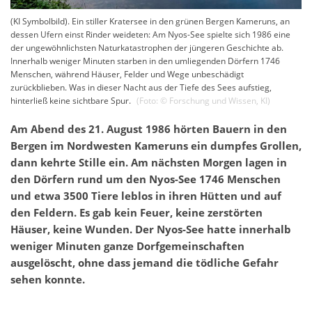
(KI Symbolbild). Ein stiller Kratersee in den grünen Bergen Kameruns, an
dessen Ufern einst Rinder weideten: Am Nyos-See spielte sich 1986 eine
der ungewöhnlichsten Naturkatastrophen der jüngeren Geschichte ab.
Innerhalb weniger Minuten starben in den umliegenden Dörfern 1746
Menschen, während Häuser, Felder und Wege unbeschädigt
zurückblieben. Was in dieser Nacht aus der Tiefe des Sees aufstieg,
hinterließ keine sichtbare Spur.
(Foto: ©
Forschung und Wissen
,
KI
)
Am Abend des 21. August 1986 hörten Bauern in den
Bergen im Nordwesten Kameruns ein dumpfes Grollen,
dann kehrte Stille ein. Am nächsten Morgen lagen in
den Dörfern rund um den Nyos-See 1746 Menschen
und etwa 3500 Tiere leblos in ihren Hütten und auf
den Feldern. Es gab kein Feuer, keine zerstörten
Häuser, keine Wunden. Der Nyos-See hatte innerhalb
weniger Minuten ganze Dorfgemeinschaften
ausgelöscht, ohne dass jemand die tödliche Gefahr
sehen konnte.