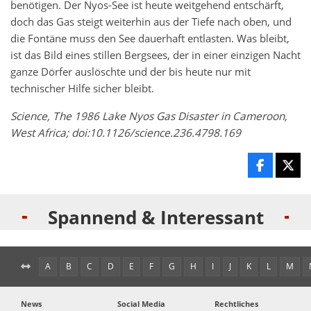
benötigen. Der Nyos-See ist heute weitgehend entschärft,
doch das Gas steigt weiterhin aus der Tiefe nach oben, und
die Fontäne muss den See dauerhaft entlasten. Was bleibt,
ist das Bild eines stillen Bergsees, der in einer einzigen Nacht
ganze Dörfer auslöschte und der bis heute nur mit
technischer Hilfe sicher bleibt.
Science, The 1986 Lake Nyos Gas Disaster in Cameroon,
West Africa; doi:10.1126/science.236.4798.169
Spannend & Interessant
A
B
C
D
E
F
G
H
I
J
K
L
M
News
Social Media
Rechtliches