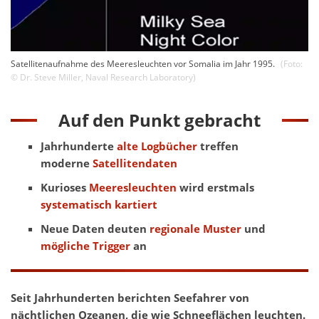
Satellitenaufnahme des Meeresleuchten vor Somalia im Jahr 1995.
(Foto:
©
Dr. Steve Miller
,
Naval Research Laboratory
)
Auf den Punkt gebracht
Jahrhunderte
alte Logbücher
treffen
moderne
Satellitendaten
Kurioses
Meeresleuchten
wird erstmals
systematisch kartiert
Neue Daten deuten
regionale Muster
und
mögliche Trigger
an
Seit Jahrhunderten berichten Seefahrer von
nächtlichen Ozeanen, die wie Schneeflächen leuchten.