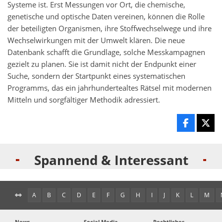
Systeme ist. Erst Messungen vor Ort, die chemische,
genetische und optische Daten vereinen, können die Rolle
der beteiligten Organismen, ihre Stoffwechselwege und ihre
Wechselwirkungen mit der Umwelt klären. Die neue
Datenbank schafft die Grundlage, solche Messkampagnen
gezielt zu planen. Sie ist damit nicht der Endpunkt einer
Suche, sondern der Startpunkt eines systematischen
Programms, das ein jahrhundertealtes Rätsel mit modernen
Mitteln und sorgfältiger Methodik adressiert.
Spannend & Interessant
A
B
C
D
E
F
G
H
I
J
K
L
M
News
Social Media
Rechtliches