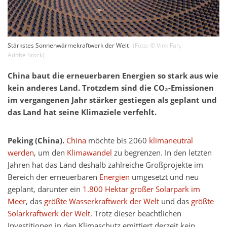
Stärkstes Sonnenwärmekraftwerk der Welt
(Foto: ©
Vink Fan
,
Adobe Stock
)
China baut die erneuerbaren Energien so stark aus wie
kein anderes Land. Trotzdem sind die CO₂-Emissionen
im vergangenen Jahr stärker gestiegen als geplant und
das Land hat seine Klimaziele verfehlt.
Peking (China).
China
möchte bis 2060
klimaneutral
werden
, um den
Klimawandel
zu begrenzen. In den letzten
Jahren hat das Land deshalb zahlreiche Großprojekte im
Bereich der erneuerbaren
Energien
umgesetzt und neu
geplant, darunter ein
1.800 Hektar großer Solarpark im
Meer
, das
größte Wasserkraftwerk der Welt
und das
größte
Solarkraftwerk der Welt
. Trotz dieser beachtlichen
Investitionen in den Klimaschutz emittiert derzeit kein