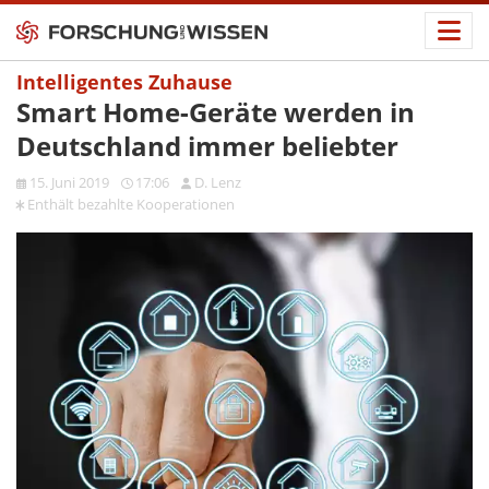
Intelligentes Zuhause
Smart Home-Geräte werden in
Deutschland immer beliebter
15. Juni 2019
17:06
D. Lenz
nenoitarepooK etlhazeb tlähtnE