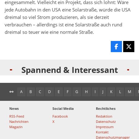
eingesammelt. Vielleicht ein Projekt, dass sich lohnt: Wäre
jede Autobahn in den USA eine Solarstraße, würde die USA
dreimal so viel Strom produzieren, als sie derzeit
verbrauchen – allerdings ist eine Solarstraße auch rund
dreimal so teuer wie eine normale Straße.
Spannend & Interessant
A
B
C
D
E
F
G
H
I
J
K
L
M
News
Social Media
Rechtliches
RSS-Feed
Facebook
Redaktion
Nachrichten
X
Datenschutz
Magazin
Impressum
Kontakt
Datenschutzmanager