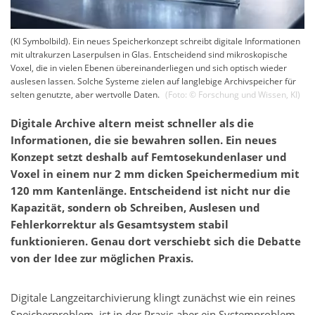
(KI Symbolbild). Ein neues Speicherkonzept schreibt digitale Informationen
mit ultrakurzen Laserpulsen in Glas. Entscheidend sind mikroskopische
Voxel, die in vielen Ebenen übereinanderliegen und sich optisch wieder
auslesen lassen. Solche Systeme zielen auf langlebige Archivspeicher für
selten genutzte, aber wertvolle Daten.
(Foto: ©
Forschung und Wissen
,
KI
)
Digitale Archive altern meist schneller als die
Informationen, die sie bewahren sollen. Ein neues
Konzept setzt deshalb auf Femtosekundenlaser und
Voxel in einem nur 2 mm dicken Speichermedium mit
120 mm Kantenlänge. Entscheidend ist nicht nur die
Kapazität, sondern ob Schreiben, Auslesen und
Fehlerkorrektur als Gesamtsystem stabil
funktionieren. Genau dort verschiebt sich die Debatte
von der Idee zur möglichen Praxis.
Digitale Langzeitarchivierung klingt zunächst wie ein reines
Speicherproblem, ist in der Praxis aber ein Systemproblem.