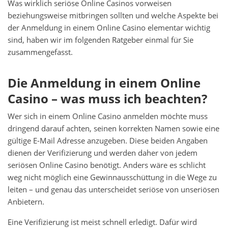
Was wirklich seriöse Online Casinos vorweisen
beziehungsweise mitbringen sollten und welche Aspekte bei
der Anmeldung in einem Online Casino elementar wichtig
sind, haben wir im folgenden Ratgeber einmal für Sie
zusammengefasst.
Die Anmeldung in einem Online
Casino – was muss ich beachten?
Wer sich in einem Online Casino anmelden möchte muss
dringend darauf achten, seinen korrekten Namen sowie eine
gültige E-Mail Adresse anzugeben. Diese beiden Angaben
dienen der Verifizierung und werden daher von jedem
seriösen Online Casino benötigt. Anders wäre es schlicht
weg nicht möglich eine Gewinnausschüttung in die Wege zu
leiten – und genau das unterscheidet seriöse von unseriösen
Anbietern.
Eine Verifizierung ist meist schnell erledigt. Dafür wird