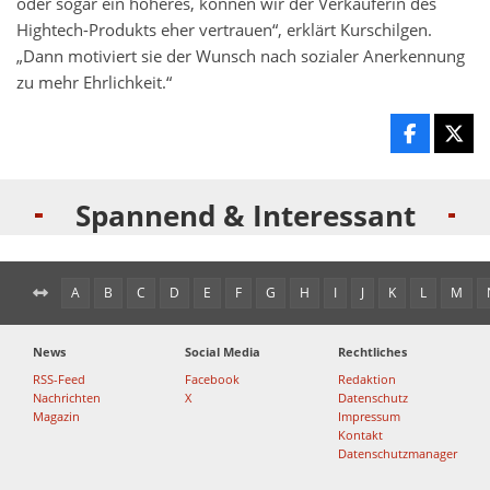
oder sogar ein höheres, können wir der Verkäuferin des
Hightech-Produkts eher vertrauen“, erklärt Kurschilgen.
„Dann motiviert sie der Wunsch nach sozialer Anerkennung
zu mehr Ehrlichkeit.“
Spannend & Interessant
A
B
C
D
E
F
G
H
I
J
K
L
M
News
Social Media
Rechtliches
RSS-Feed
Facebook
Redaktion
Nachrichten
X
Datenschutz
Magazin
Impressum
Kontakt
Datenschutzmanager