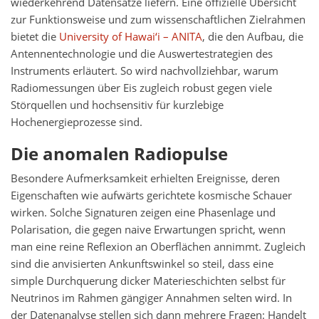
wiederkehrend Datensätze liefern. Eine offizielle Übersicht
zur Funktionsweise und zum wissenschaftlichen Zielrahmen
bietet die
University of Hawai‘i – ANITA
, die den Aufbau, die
Antennentechnologie und die Auswertestrategien des
Instruments erläutert. So wird nachvollziehbar, warum
Radiomessungen über Eis zugleich robust gegen viele
Störquellen und hochsensitiv für kurzlebige
Hochenergieprozesse sind.
Die anomalen Radiopulse
Besondere Aufmerksamkeit erhielten Ereignisse, deren
Eigenschaften wie aufwärts gerichtete kosmische Schauer
wirken. Solche Signaturen zeigen eine Phasenlage und
Polarisation, die gegen naive Erwartungen spricht, wenn
man eine reine Reflexion an Oberflächen annimmt. Zugleich
sind die anvisierten Ankunftswinkel so steil, dass eine
simple Durchquerung dicker Materieschichten selbst für
Neutrinos im Rahmen gängiger Annahmen selten wird. In
der Datenanalyse stellen sich dann mehrere Fragen: Handelt