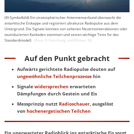
(KI-Symbolbild) Ein stratosphärischer Antennenverbund überwacht die
antarktische Eiskappe und registriert ultrakurze Radiopulse aus dem
Untergrund. Die Signale könnten von seltenen Neutrinointeraktionen oder
tauinduzierten Kaskaden stammen und setzen wichtige Tests für das
Standardmodell.
(Foto: ©
Forschung und Wissen
,
KI
)
Auf den Punkt gebracht
Aufwärts gerichtete Radiopulse deuten auf
ungewöhnliche Teilchenprozesse
hin
Signale
widersprechen
erwarteten
Dämpfungen durch Gestein und Eis
Messprinzip nutzt
Radioschauer
, ausgelöst
von
hochenergetischen Teilchen
Ein unerwarteter Radioblick ins antarktische Eis sorgt