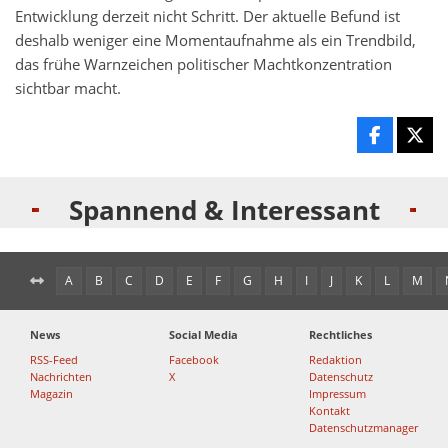
Entwicklung derzeit nicht Schritt. Der aktuelle Befund ist
deshalb weniger eine Momentaufnahme als ein Trendbild,
das frühe Warnzeichen politischer Machtkonzentration
sichtbar macht.
Spannend & Interessant
A
B
C
D
E
F
G
H
I
J
K
L
M
News
Social Media
Rechtliches
RSS-Feed
Facebook
Redaktion
Nachrichten
X
Datenschutz
Magazin
Impressum
Kontakt
Datenschutzmanager