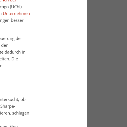
cago (UChi)
on
Unternehmen
ngen besser
Neuerung der
I den
e dadurch in
iten. Die
en
ntersucht, ob
 Sharpe-
ieren, schlagen
dex. Eine