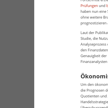
Prüfungen
und
haben nun eine S
ohne weitere B
prognostizieren 
Laut der Publik
Studie, die Nut
Analyseprozess 
den Finanzdaten
Genauigkeit der 
Finanzanalysten 
Ökonomis
Um den ökonomis
die Prognosen d
Quotienten und A
Handelsstrategie
Überschussrendit