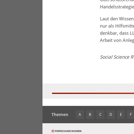
Handelsstrategie
Laut den Wissens
nur als Hilfsmit
denkbar, dass L
Arbeit von Anle
Social Science 
Themen
A
B
C
D
E
F