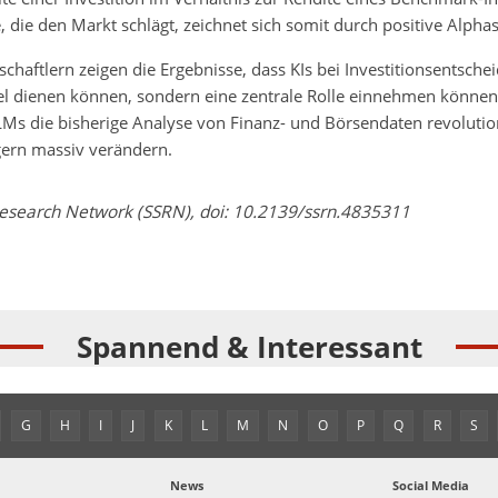
, die den Markt schlägt, zeichnet sich somit durch positive Alphas
chaftlern zeigen die Ergebnisse, dass KIs bei Investitionsentsche
tel dienen können, sondern eine zentrale Rolle einnehmen können
LMs die bisherige Analyse von Finanz- und Börsendaten revolutio
gern massiv verändern.
Research Network (SSRN), doi: 10.2139/ssrn.4835311
Spannend & Interessant
G
H
I
J
K
L
M
N
O
P
Q
R
S
News
Social Media