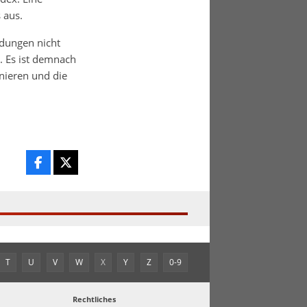
 aus.
idungen nicht
. Es ist demnach
nieren und die
T
U
V
W
X
Y
Z
0-9
Rechtliches