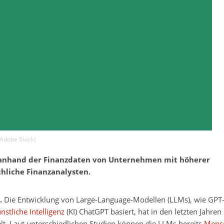
Adobe Stock
)
nhand der Finanzdaten von Unternehmen mit höherer
chliche Finanzanalysten.
).
Die Entwicklung von Large-Language-Modellen (LLMs), wie GPT
nstliche Intelligenz
(KI) ChatGPT basiert, hat in den letzten Jahren
ielt. Laut unterschiedlichen Studien können die LLMs bereits
Mensc