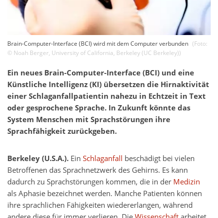
Brain-Computer-Interface (BCI) wird mit dem Computer verbunden
(Foto:
©
Noah Berger
,
University of California, Berkeley (UC Berkeley)
)
Ein neues Brain-Computer-Interface (BCI) und eine
Künstliche Intelligenz (KI) übersetzen die Hirnaktivität
einer Schlaganfallpatientin nahezu in Echtzeit in Text
oder gesprochene Sprache. In Zukunft könnte das
System Menschen mit Sprachstörungen ihre
Sprachfähigkeit zurückgeben.
Berkeley (U.S.A.).
Ein
Schlaganfall
beschädigt bei vielen
Betroffenen das Sprachnetzwerk des Gehirns. Es kann
dadurch zu Sprachstörungen kommen, die in der
Medizin
als Aphasie bezeichnet werden. Manche Patienten können
ihre sprachlichen Fähigkeiten wiedererlangen, während
andere diese für immer verlieren. Die
Wissenschaft
arbeitet