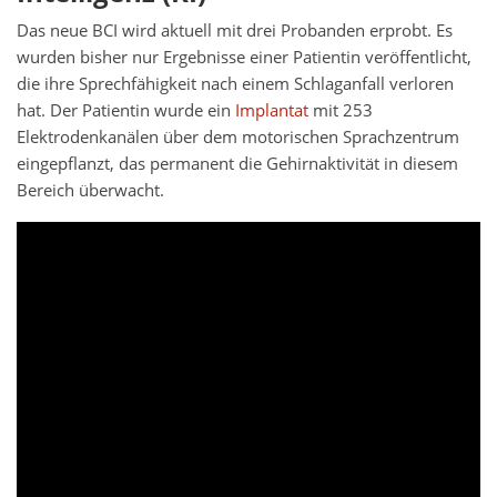
Das neue BCI wird aktuell mit drei Probanden erprobt. Es
wurden bisher nur Ergebnisse einer Patientin veröffentlicht,
die ihre Sprechfähigkeit nach einem Schlaganfall verloren
hat. Der Patientin wurde ein
Implantat
mit 253
Elektrodenkanälen über dem motorischen Sprachzentrum
eingepflanzt, das permanent die Gehirnaktivität in diesem
Bereich überwacht.