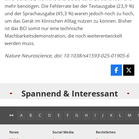
mehr benötigen. Die Fehlerrate bei der Textausgabe (23,9 %)
und der Sprachausgabe (45,3 %) waren jedoch noch zu hoch,
um das Gerät im klinischen Alltag nutzen zu können. Bisher
ist das BCI somit nur eine technische
Machbarkeitsdemonstration, die noch weiterentwickelt
werden muss.
Nature Neuroscience, doi: 10.1038/s41593-025-01905-6
Spannend & Interessant
A
B
C
D
E
F
G
H
I
J
K
L
M
News
Social Media
Rechtliches