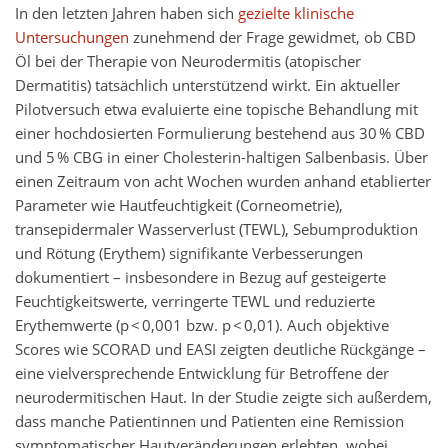
In den letzten Jahren haben sich
gezielte klinische
Untersuchungen
zunehmend der Frage gewidmet, ob CBD
Öl bei der Therapie von Neurodermitis (atopischer
Dermatitis) tatsächlich unterstützend wirkt. Ein aktueller
Pilotversuch etwa evaluierte eine topische Behandlung mit
einer hochdosierten Formulierung bestehend aus 30 % CBD
und 5 % CBG in einer Cholesterin-haltigen Salbenbasis. Über
einen Zeitraum von acht Wochen wurden anhand etablierter
Parameter wie Hautfeuchtigkeit (Corneometrie),
transepidermaler Wasserverlust (TEWL), Sebumproduktion
und Rötung (Erythem) signifikante Verbesserungen
dokumentiert – insbesondere in Bezug auf gesteigerte
Feuchtigkeitswerte, verringerte TEWL und reduzierte
Erythemwerte (p < 0,001 bzw. p < 0,01). Auch objektive
Scores wie SCORAD und EASI zeigten deutliche Rückgänge –
eine vielversprechende Entwicklung für Betroffene der
neurodermitischen Haut. In der Studie zeigte sich außerdem,
dass manche Patientinnen und Patienten eine Remission
symptomatischer Hautveränderungen erlebten, wobei