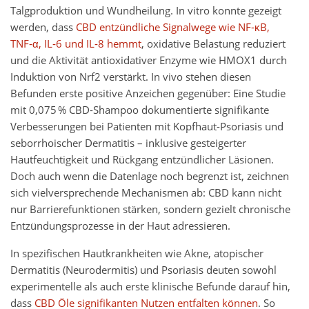
Talgproduktion und Wundheilung. In vitro konnte gezeigt
werden, dass
CBD entzündliche Signalwege wie NF‑κB,
TNF‑α, IL‑6 und IL‑8 hemmt
, oxidative Belastung reduziert
und die Aktivität antioxidativer Enzyme wie HMOX1 durch
Induktion von Nrf2 verstärkt. In vivo stehen diesen
Befunden erste positive Anzeichen gegenüber: Eine Studie
mit 0,075 % CBD-Shampoo dokumentierte signifikante
Verbesserungen bei Patienten mit Kopfhaut-Psoriasis und
seborrhoischer Dermatitis – inklusive gesteigerter
Hautfeuchtigkeit und Rückgang entzündlicher Läsionen.
Doch auch wenn die Datenlage noch begrenzt ist, zeichnen
sich vielversprechende Mechanismen ab: CBD kann nicht
nur Barrierefunktionen stärken, sondern gezielt chronische
Entzündungsprozesse in der Haut adressieren.
In spezifischen Hautkrankheiten wie Akne, atopischer
Dermatitis (Neurodermitis) und Psoriasis deuten sowohl
experimentelle als auch erste klinische Befunde darauf hin,
dass
CBD Öle signifikanten Nutzen entfalten können
. So