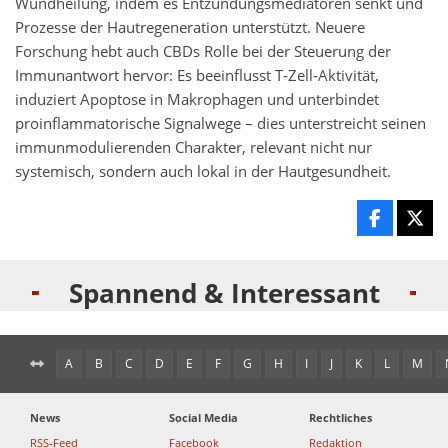
Wundheilung, indem es Entzündungsmediatoren senkt und
Prozesse der Hautregeneration unterstützt. Neuere
Forschung hebt auch CBDs Rolle bei der Steuerung der
Immunantwort hervor: Es beeinflusst T‑Zell‑Aktivität,
induziert Apoptose in Makrophagen und unterbindet
proinflammatorische Signalwege – dies unterstreicht seinen
immunmodulierenden Charakter, relevant nicht nur
systemisch, sondern auch lokal in der Hautgesundheit.
Spannend & Interessant
A
B
C
D
E
F
G
H
I
J
K
L
M
News
Social Media
Rechtliches
RSS-Feed
Facebook
Redaktion