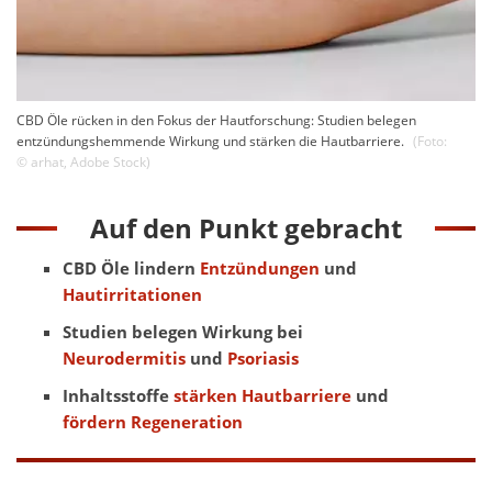
CBD Öle rücken in den Fokus der Hautforschung: Studien belegen
entzündungshemmende Wirkung und stärken die Hautbarriere.
(Foto:
©
arhat
,
Adobe Stock
)
Auf den Punkt gebracht
CBD Öle lindern
Entzündungen
und
Hautirritationen
Studien belegen Wirkung bei
Neurodermitis
und
Psoriasis
Inhaltsstoffe
stärken Hautbarriere
und
fördern Regeneration