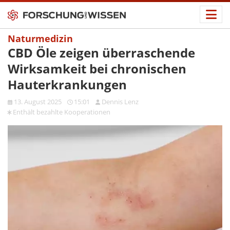
Naturmedizin
CBD Öle zeigen überraschende
Wirksamkeit bei chronischen
Hauterkrankungen
13. August 2025
15:01
Dennis Lenz
nenoitarepooK etlhazeb tlähtnE