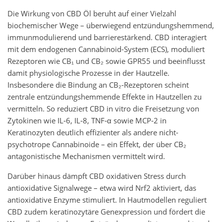
Die Wirkung von CBD Öl beruht auf einer Vielzahl
biochemischer Wege – überwiegend entzündungshemmend,
immunmodulierend und barrierestärkend. CBD interagiert
mit dem endogenen Cannabinoid-System (ECS), moduliert
Rezeptoren wie CB₁ und CB₂ sowie GPR55 und beeinflusst
damit physiologische Prozesse in der Hautzelle.
Insbesondere die Bindung an CB₂-Rezeptoren scheint
zentrale entzündungshemmende Effekte in Hautzellen zu
vermitteln. So reduziert CBD in vitro die Freisetzung von
Zytokinen wie IL‑6, IL‑8, TNF‑α sowie MCP‑2 in
Keratinozyten deutlich effizienter als andere nicht-
psychotrope Cannabinoide – ein Effekt, der über CB₂
antagonistische Mechanismen vermittelt wird.
Darüber hinaus dämpft CBD oxidativen Stress durch
antioxidative Signalwege – etwa wird Nrf2 aktiviert, das
antioxidative Enzyme stimuliert. In Hautmodellen reguliert
CBD zudem keratinozytäre Genexpression und fördert die