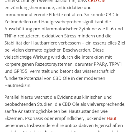
Untersuchungen weisen darauf hin, dass
CBD Öle
entzündungshemmende, antioxidative und
immunmodulierende Effekte entfalten. So konnte CBD in
Zellmodellen und Hautgewebeproben signifikant die
Ausschüttung proinflammatorischer Zytokine wie IL‑6 und
TNF‑α reduzieren, oxidativen Stress mindern und die
Stabilität der Hautbarriere verbessern – ein essenzielles Ziel
bei vielen dermatologischen Beschwerden. Diese
vielschichtige Wirkung wird durch die Interaktion mit
körpereigenen Rezeptorsystemen, darunter PPARγ, TRPV1
und GPR55, vermittelt und betont das wissenschaftlich
fundierte Potenzial von CBD Öle in der modernen
Hautmedizin.
Parallel hierzu wächst die Evidenz aus klinischen und
beobachtenden Studien, die CBD Öle als vielversprechende,
sanfte Ansatzmöglichkeiten bei Hautzuständen wie
Ekzemen, Psoriasis oder empfindlicher, juckender
Haut
benennen. Insbesondere ihre antioxidativen Eigenschaften