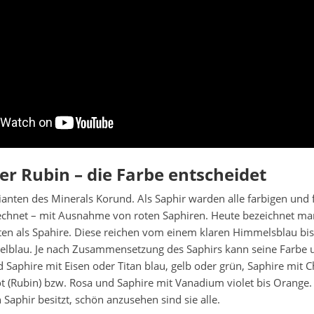
er Rubin – die Farbe entscheidet
ianten des Minerals Korund. Als Saphir warden alle farbigen und 
echnet – mit Ausnahme von roten Saphiren. Heute bezeichnet man
ten als Spahire. Diese reichen vom einem klaren Himmelsblau bis 
lblau. Je nach Zusammensetzung des Saphirs kann seine Farbe u
nd Saphire mit Eisen oder Titan blau, gelb oder grün, Saphire mit 
t (Rubin) bzw. Rosa und Saphire mit Vanadium violet bis Orange.
 Saphir besitzt, schön anzusehen sind sie alle.