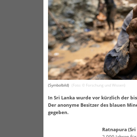
(Symbolbild)
(Foto: ©
Forschung und Wissen
)
In Sri Lanka wurde vor kürzlich der b
Der anonyme Besitzer des blauen Min
gegeben.
Ratnapura (Sri
2.000 Jahren für