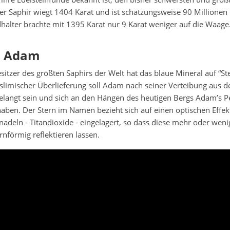
er Saphir wiegt 1404 Karat und ist schätzungsweise 90 Millionen
halter brachte mit 1395 Karat nur 9 Karat weniger auf die Waage
n Adam
itzer des größten Saphirs der Welt hat das blaue Mineral auf “S
uslimischer Überlieferung soll Adam nach seiner Verteibung aus 
gelangt sein und sich an den Hängen des heutigen Bergs Adam’s P
aben. Der Stern im Namen bezieht sich auf einen optischen Effek
lnadeln - Titandioxide - eingelagert, so dass diese mehr oder weni
rnförmig reflektieren lassen.