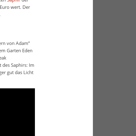
 Euro wert. Der
.
tern von Adam”
dem Garten Eden
eak
t des Saphirs: Im
ger gut das Licht