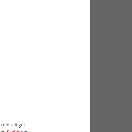
 die seit gut
ßten
Saphir
der