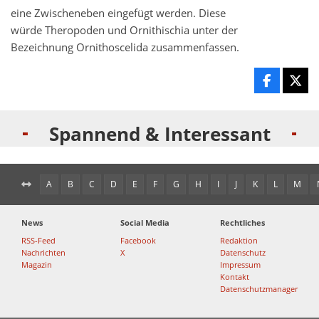
eine Zwischeneben eingefügt werden. Diese
würde Theropoden und Ornithischia unter der
Bezeichnung Ornithoscelida zusammenfassen.
Spannend & Interessant
A
B
C
D
E
F
G
H
I
J
K
L
M
News
Social Media
Rechtliches
RSS-Feed
Facebook
Redaktion
Nachrichten
X
Datenschutz
Magazin
Impressum
Kontakt
Datenschutzmanager