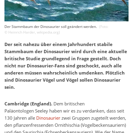
Der Stammbaum der Dinosaurier soll geändert werden.
(Foto:
©
Heinrich Harder
,
wikipedia.org
)
Der seit nahezu über einem Jahrhundert stabile
Stammbaum der Dinosaurier wird durch eine aktuelle
britische Studie grundlegend in Frage gestellt. Doch
nicht nur Dinosaurier-Fans sind geschockt, auch alle
anderen müssen wahrscheinlich umdenken. Plötzlich
sind Dinosaurier Vögel und Vögel sollen Dinosaurier
sein.
Cambridge (England).
Dem britischen
Paläontologen Seeley haben wir es zu verdanken, dass seit
130 Jahren alle
Dinosaurier
zwei Gruppen zugeteilt werden,
den pflanzenfressenden Ornithischia (Vogelbeckensauriern)
und den Saurischia (Echsenbeckensauriern). Wie der Name