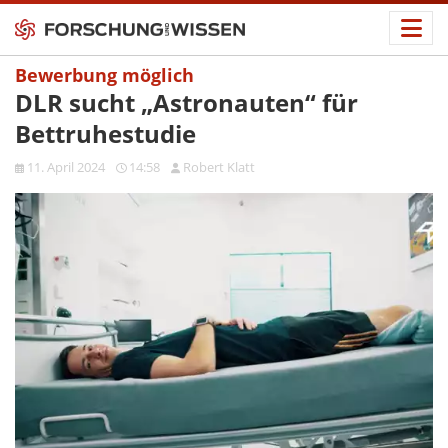
Bewerbung möglich
DLR sucht „Astronauten“ für
Bettruhestudie
11. April 2024
14:58
Robert Klatt