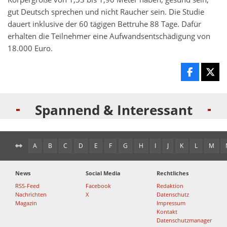
gut Deutsch sprechen und nicht Raucher sein. Die Studie
dauert inklusive der 60 tägigen Bettruhe 88 Tage. Dafür
erhalten die Teilnehmer eine Aufwandsentschädigung von
18.000 Euro.
Spannend & Interessant
A
B
C
D
E
F
G
H
I
J
K
L
M
News
Social Media
Rechtliches
RSS-Feed
Facebook
Redaktion
Nachrichten
X
Datenschutz
Magazin
Impressum
Kontakt
Datenschutzmanager