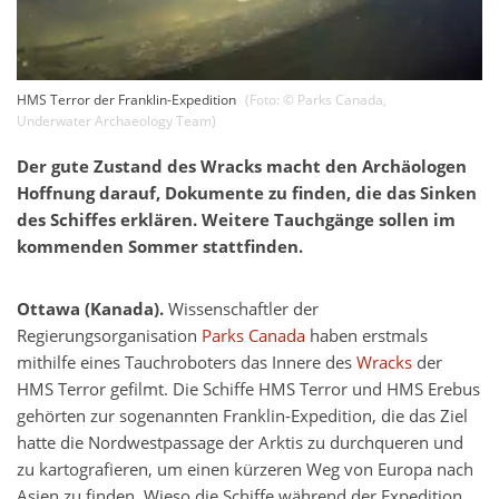
HMS Terror der Franklin-Expedition
(Foto: ©
Parks Canada
,
Underwater Archaeology Team
)
Der gute Zustand des Wracks macht den Archäologen
Hoffnung darauf, Dokumente zu finden, die das Sinken
des Schiffes erklären. Weitere Tauchgänge sollen im
kommenden Sommer stattfinden.
Ottawa (Kanada).
Wissenschaftler der
Regierungsorganisation
Parks Canada
haben erstmals
mithilfe eines Tauchroboters das Innere des
Wracks
der
HMS Terror gefilmt. Die Schiffe HMS Terror und HMS Erebus
gehörten zur sogenannten Franklin-Expedition, die das Ziel
hatte die Nordwestpassage der Arktis zu durchqueren und
zu kartografieren, um einen kürzeren Weg von Europa nach
Asien zu finden. Wieso die Schiffe während der Expedition