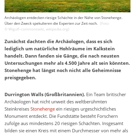
Archäologen entdecken riesige Schächte in der Nähe von Stonehenge.
Über den Zweck spekulieren die Experten zur Zeit noch.
(Foto:
©
Wigulf~commonswiki
,
wikipedia.org
)
Zunächst dachten die Archäologen, dass es sich
lediglich um natürliche Hohlräume im Kalkstein
handelt. Dann fanden sie Gänge, die nach neusten
Untersuchungen mehr als 4.500 Jahre alt sein könnten.
Stonehenge hat längst noch nicht alle Geheimnisse
preisgegeben.
Durrington Walls (Großbritannien).
Ein Team britischer
Archäologen hat nicht unweit des weltberühmten
Steinkreises
Stonehenge
ein riesiges urgeschichtliches
Monument entdeckt. Die Fundstätte besteht Forschern
zufolge aus mindestens 20 riesigen Schächten. Insgesamt
bilden sie einen Kreis mit einem Durchmesser von mehr als