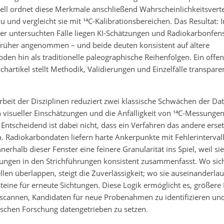
ll ordnet diese Merkmale anschließend Wahrscheinlichkeitsverte
zu und vergleicht sie mit ¹⁴C-Kalibrationsbereichen. Das Resultat: 
der untersuchten Fälle liegen KI-Schätzungen und Radiokarbonfen
 früher angenommen – und beide deuten konsistent auf ältere
den hin als traditionelle paleographische Reihenfolgen. Ein offen
chartikel stellt Methodik, Validierungen und Einzelfälle transpare
it der Disziplinen reduziert zwei klassische Schwächen der Dat
in visueller Einschätzungen und die Anfälligkeit von ¹⁴C-Messungen
 Entscheidend ist dabei nicht, dass ein Verfahren das andere erse
n. Radiokarbondaten liefern harte Ankerpunkte mit Fehlerintervall
nnerhalb dieser Fenster eine feinere Granularität ins Spiel, weil s
ungen in den Strichführungen konsistent zusammenfasst. Wo sic
len überlappen, steigt die Zuverlässigkeit; wo sie auseinanderla
teine für erneute Sichtungen. Diese Logik ermöglicht es, größere
scannen, Kandidaten für neue Probenahmen zu identifizieren und 
ischen Forschung datengetrieben zu setzen.