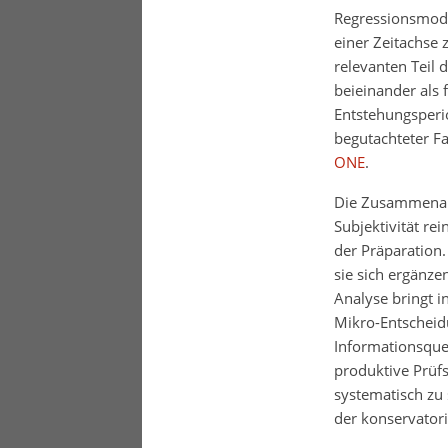
Regressionsmode
einer Zeitachse 
relevanten Teil 
beieinander als
Entstehungsperio
begutachteter Fa
ONE
.
Die Zusammenarbe
Subjektivität re
der Präparation.
sie sich ergänze
Analyse bringt i
Mikro-Entscheid
Informationsquel
produktive Prüfs
systematisch zu 
der konservator