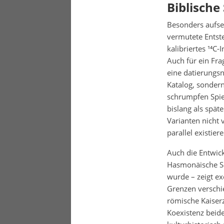
Biblische
Besonders aufseh
vermutete Entste
kalibriertes ¹⁴C-
Auch für ein Fra
eine datierungsn
Katalog, sondern
schrumpfen Spie
bislang als spät
Varianten nicht 
parallel existier
Auch die Entwick
Hasmonäische Sch
wurde – zeigt e
Grenzen verschie
römische Kaiserz
Koexistenz beide