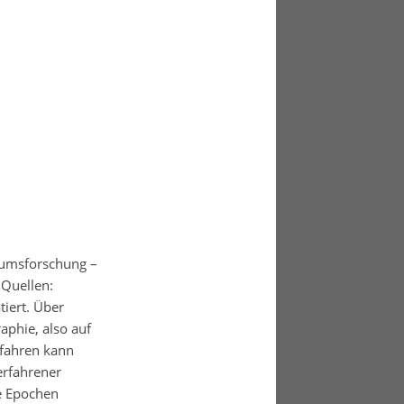
rtumsforschung –
 Quellen:
tiert. Über
aphie, also auf
rfahren kann
 erfahrener
te Epochen