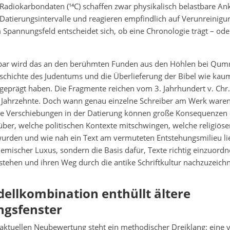
 Radiokarbondaten (¹⁴C) schaffen zwar physikalisch belastbare A
t Datierungsintervalle und reagieren empfindlich auf Verunreinig
Spannungsfeld entscheidet sich, ob eine Chronologie trägt – ode
bar wird das an den berühmten Funden aus den Höhlen bei Qum
schichte des Judentums und die Überlieferung der Bibel wie kau
eprägt haben. Die Fragmente reichen vom 3. Jahrhundert v. Chr. 
 Jahrzehnte. Doch wann genau einzelne Schreiber am Werk waren,
ne Verschiebungen in der Datierung können große Konsequenzen e
ber, welche politischen Kontexte mitschwingen, welche religiös
wurden und wie nah ein Text am vermuteten Entstehungsmilieu lieg
emischer Luxus, sondern die Basis dafür, Texte richtig einzuordn
stehen und ihren Weg durch die antike Schriftkultur nachzuzeich
ellkombination enthüllt ältere
ngsfenster
aktuellen Neubewertung steht ein methodischer Dreiklang: eine 