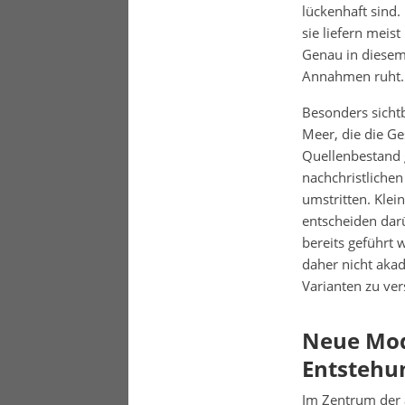
lückenhaft sind.
sie liefern meis
Genau in diesem 
Annahmen ruht.
Besonders sicht
Meer, die die Ge
Quellenbestand g
nachchristlichen
umstritten. Klei
entscheiden darü
bereits geführt 
daher nicht akad
Varianten zu ver
Neue Mod
Entstehu
Im Zentrum der 