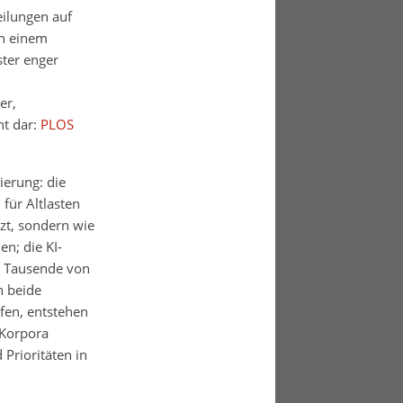
ilungen auf
In einem
ster enger
er,
nt dar:
PLOS
ierung: die
 für Altlasten
tzt, sondern wie
en; die KI-
ie Tausende von
h beide
ufen, entstehen
 Korpora
Prioritäten in