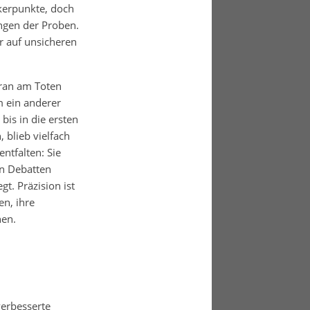
nkerpunkte, doch
ungen der Proben.
r auf unsicheren
ran am Toten
m ein anderer
bis in die ersten
 blieb vielfach
ntfalten: Sie
en Debatten
t. Präzision ist
en, ihre
nen.
verbesserte