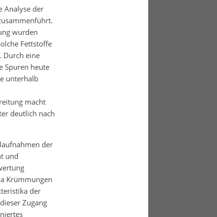
e Analyse der
n zusammenführt.
hung wurden
olche Fettstoffe
. Durch eine
se Spuren heute
de unterhalb
reitung macht
ter deutlich nach
ralaufnahmen der
nt und
wertung
etwa Krümmungen
eristika der
dieser Zugang
niertes