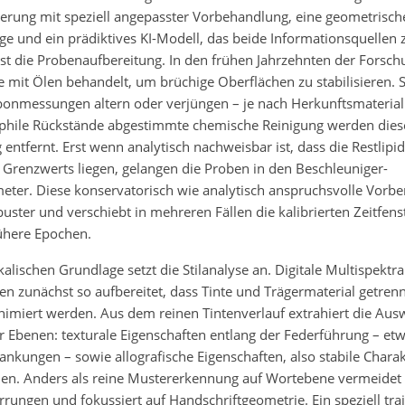
erung mit speziell angepasster Vorbehandlung, eine geometrisch
ge und ein prädiktives KI-Modell, das beide Informationsquelle
st die Probenaufbereitung. In den frühen Jahrzehnten der Forsc
 mit Ölen behandelt, um brüchige Oberflächen zu stabilisieren. S
bonmessungen altern oder verjüngen – je nach Herkunftsmaterial
ipophile Rückstände abgestimmte chemische Reinigung werden die
entfernt. Erst wenn analytisch nachweisbar ist, dass die Restlipi
 Grenzwerts liegen, gelangen die Proben in den Beschleuniger-
ter. Diese konservatorisch wie analytisch anspruchsvolle Vorbe
buster und verschiebt in mehreren Fällen die kalibrierten Zeitfens
rühere Epochen.
kalischen Grundlage setzt die Stilanalyse an. Digitale Multispekt
 zunächst so aufbereitet, dass Tinte und Trägermaterial getren
nimiert werden. Aus dem reinen Tintenverlauf extrahiert die Aus
 Ebenen: texturale Eigenschaften entlang der Federführung – 
kungen – sowie allografische Eigenschaften, also stabile Charakt
n. Anders als reine Mustererkennung auf Wortebene vermeidet 
errungen und fokussiert auf Handschriftgeometrie. Ein speziell trai