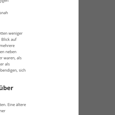
gigen
isnah
etten weniger
 Blick auf
 mehrere
ften neben
er waren, als
er als
bendigen, sich
über
en. Eine ältere
ner