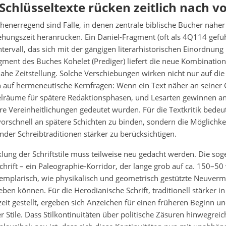
 Schlüsseltexte rücken zeitlich nach v
enerregend sind Fälle, in denen zentrale biblische Bücher näher
hungszeit heranrücken. Ein Daniel-Fragment (oft als 4Q114 geführt
Intervall, das sich mit der gängigen literarhistorischen Einordnun
gment des Buches Kohelet (Prediger) liefert die neue Kombinatio
ahe Zeitstellung. Solche Verschiebungen wirken nicht nur auf di
 auf hermeneutische Kernfragen: Wenn ein Text näher an seiner G
lräume für spätere Redaktionsphasen, und Lesarten gewinnen an
ere Vereinheitlichungen gedeutet wurden. Für die Textkritik bedeut
vorschnell an spätere Schichten zu binden, sondern die Möglichkei
ender Schreibtraditionen stärker zu berücksichtigen.
lung der Schriftstile muss teilweise neu gedacht werden. Die so
rift – ein Paleographie-Korridor, der lange grob auf ca. 150–50 v
xemplarisch, wie physikalisch und geometrisch gestützte Neuver
ben können. Für die Herodianische Schrift, traditionell stärker in
eit gestellt, ergeben sich Anzeichen für einen früheren Beginn u
r Stile. Dass Stilkontinuitäten über politische Zäsuren hinwegreich