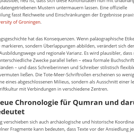
 plausibel; neu ist, dass sich diese Kontinuitäten nun mit unabhän
datengetriebenen Mustern untermauern lassen. Eine offizielle
ilung fasst Reichweite und Einschränkungen der Ergebnisse prax
ersity of Groningen
.
ngsgeschichte hat das Konsequenzen. Wenn paläographische Etik
e markieren, sondern Überlappungen abbilden, verändert sich der
Ausbildungswege und regionale Varianz. Es wird plausibler, dass
unterschiedliche Zwecke parallel liefen – etwa formale Buchschri
änden – und dass Schreiberinnen und Schreiber stilistisch flexibl
vermuten ließen. Die Tote-Meer-Schriftrollen erscheinen so wenig
eines abgeschlossenen Milieus, sondern als Ausschnitt einer le
iftkultur mit Verbindungen in verschiedene Zentren.
neue Chronologie für Qumran und dar
edeutet
g verschieben sich auch archäologische und historische Koordinat
elner Fragmente kann bedeuten, dass Texte vor der Ansiedlung je