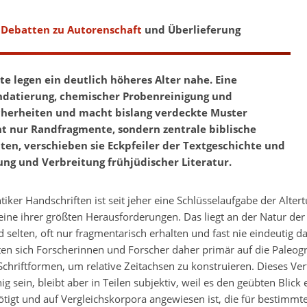
t
Debatten zu Autorenschaft
und Überlieferung
 legen ein deutlich höheres Alter nahe. Eine
ndatierung, chemischer Probenreinigung und
icherheiten und macht bislang verdeckte Muster
cht nur Randfragmente, sondern zentrale biblische
ten, verschieben sie Eckpfeiler der Textgeschichte und
ng und Verbreitung frühjüdischer Literatur.
tiker Handschriften ist seit jeher eine Schlüsselaufgabe der Alte
 eine ihrer größten Herausforderungen. Das liegt an der Natur der
 selten, oft nur fragmentarisch erhalten und fast nie eindeutig da
ten sich Forscherinnen und Forscher daher primär auf die Paleogr
Schriftformen, um relative Zeitachsen zu konstruieren. Dieses Ve
ig sein, bleibt aber in Teilen subjektiv, weil es den geübten Blick
ötigt und auf Vergleichskorpora angewiesen ist, die für bestimm