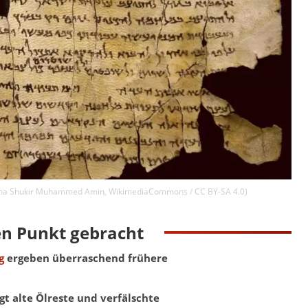
ma Shukir Muhammed Amin
,
WikimediaCommons / CC BY-SA 4.0
)
en Punkt gebracht
g
ergeben überraschend frühere
gt alte Ölreste und verfälschte