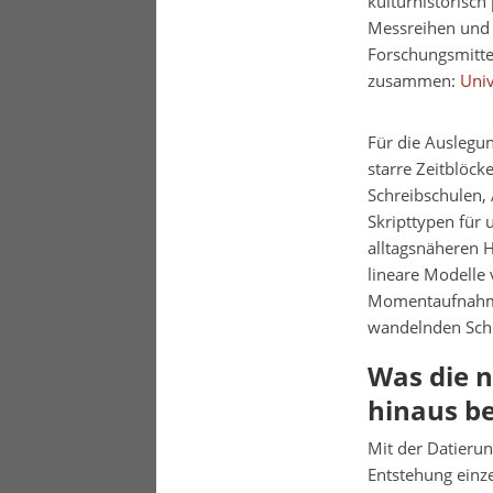
kulturhistorisch
Messreihen und 
Forschungsmitte
zusammen:
Univ
Für die Auslegu
starre Zeitblöck
Schreibschulen, 
Skripttypen für 
alltagsnäheren H
lineare Modelle 
Momentaufnahme 
wandelnden Schr
Was die 
hinaus b
Mit der Datierun
Entstehung einz