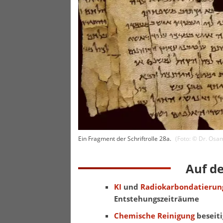
Ein Fragment der Schriftrolle 28a.
(Foto: ©
Dr. Osa
Auf d
KI
und
Radiokarbondatierun
Entstehungszeiträume
Chemische Reinigung
beseiti