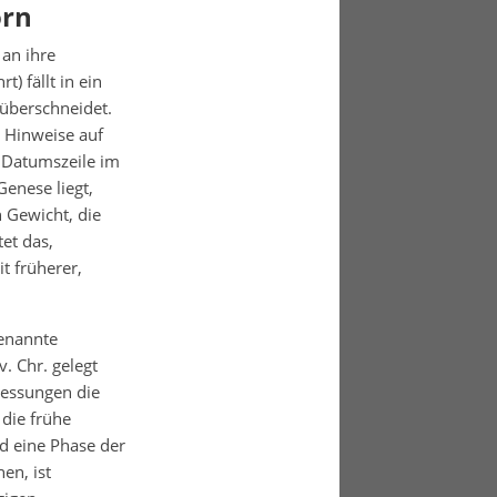
orn
 an ihre
) fällt in ein
g überschneidet.
n Hinweise auf
e Datumszeile im
enese liegt,
 Gewicht, die
et das,
t früherer,
genannte
. Chr. gelegt
messungen die
 die frühe
nd eine Phase der
en, ist