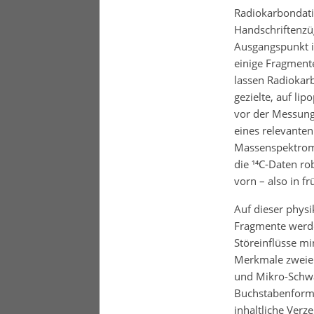
Radiokarbondati
Handschriftenzü
Ausgangspunkt i
einige Fragmente
lassen Radiokar
gezielte, auf l
vor der Messung 
eines relevanten
Massenspektrome
die ¹⁴C-Daten ro
vorn – also in f
Auf dieser physi
Fragmente werden
Störeinflüsse mi
Merkmale zweier
und Mikro-Schwan
Buchstabenforme
inhaltliche Verz