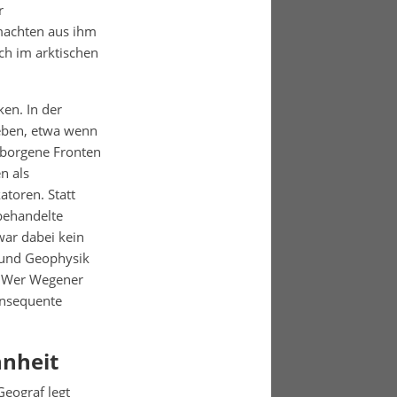
r
machten aus ihm
ch im arktischen
en. In der
geben, etwa wenn
borgene Fronten
n als
atoren. Statt
behandelte
war dabei kein
 und Geophysik
. Wer Wegener
onsequente
hnheit
Geograf legt