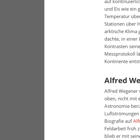
auf kontinuierli
und Eis wie ein 
Temperatur über 
Stationen über 
arktische Klima 
dachte, in einer
Kontrasten seine
Messprotokoll lä
Kontinente ents
Alfred We
Alfred Wegener 
oben, nicht mit 
Astronomie berü
Luftströmungen 
Biografie auf
Alf
Feldarbeit früh 
blieb er mit sei