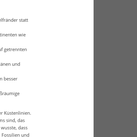
fränder statt
tinenten wie
uf getrennten
ränen und
en besser
oßräumige
r Küstenlinien.
ms sind, das
 wusste, dass
 Fossilien und