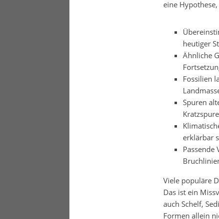
eine Hypothese,
Übereinsti
heutiger St
Ähnliche G
Fortsetzu
Fossilien 
Landmasse
Spuren alt
Kratzspure
Klimatisch
erklärbar s
Passende 
Bruchlinie
Viele populäre D
Das ist ein Miss
auch Schelf, Se
Formen allein ni