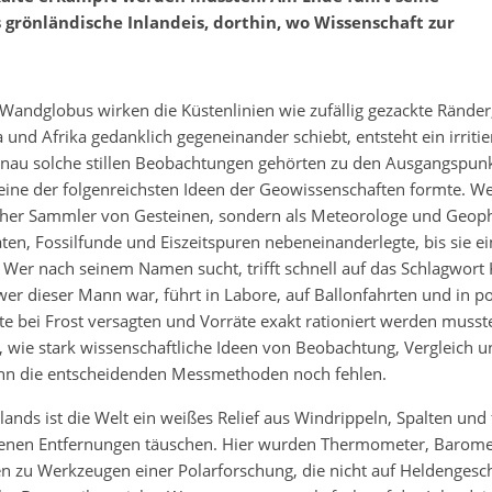
ns grönländische Inlandeis, dorthin, wo Wissenschaft zur
Wandglobus wirken die Küstenlinien wie zufällig gezackte Ränder
und Afrika gedanklich gegeneinander schiebt, entsteht ein irrit
nau solche stillen Beobachtungen gehörten zu den Ausgangspun
eine der folgenreichsten Ideen der Geowissenschaften formte. We
ischer Sammler von Gesteinen, sondern als Meteorologe und Geoph
ten, Fossilfunde und Eiszeitspuren nebeneinanderlegte, bis sie 
Wer nach seinem Namen sucht, trifft schnell auf das Schlagwort K
wer dieser Mann war, führt in Labore, auf Ballonfahrten und in po
 bei Frost versagten und Vorräte exakt rationiert werden musste
 wie stark wissenschaftliche Ideen von Beobachtung, Vergleich u
enn die entscheidenden Messmethoden noch fehlen.
ands ist die Welt ein weißes Relief aus Windrippeln, Spalten und
denen Entfernungen täuschen. Hier wurden Thermometer, Barome
n zu Werkzeugen einer Polarforschung, die nicht auf Heldengesc