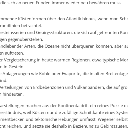
 die sich an neuen Funden immer wieder neu bewähren muss.
mmende Küstenformen über den Atlantik hinaus, wenn man Schel
randlinien betrachtet.
esteinsserien und Gebirgsstrukturen, die sich auf getrennten Kon
ngen gegenüberstehen.
landlebender Arten, die Ozeane nicht überqueren konnten, aber a
n auftreten.
er Vergletscherung in heute warmen Regionen, etwa typische Mo
n in Gestein.
e Ablagerungen wie Kohle oder Evaporite, die in alten Breitenlag
ind.
Verteilungen von Erdbebenzonen und Vulkanbändern, die auf gr
n hindeuten.
arstellungen machen aus der Kontinentaldrift ein reines Puzzle de
verständnis, weil Küsten nur die zufällige Schnittkante eines Syste
dimentbecken und tektonische Hebungen umfasst. Wegener selbst
cht reichen, und setzte sie deshalb in Beziehung zu Gebirgszügen,