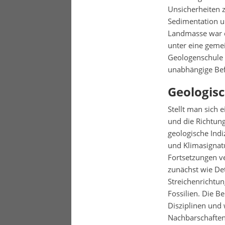
Unsicherheiten z
Sedimentation u
Landmasse war d
unter eine gemei
Geologenschule 
unabhängige Bef
Geologisc
Stellt man sich e
und die Richtun
geologische Indiz
und Klimasignat
Fortsetzungen ve
zunächst wie Det
Streichenrichtu
Fossilien. Die B
Disziplinen und 
Nachbarschaften