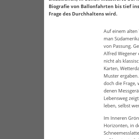
Biografie von Ballonfahrten bis tief i
Frage des Durchhaltens wird.
Auf einem alten 
man Südamerika 
von Passung. Ge
Alfred Wegener 
nicht als klass
Karten, Wetterda
Muster ergaben. 
doch die Frage, 
denen Messgeräte
Lebensweg zeigt,
leben, selbst w
Im Inneren Grönl
Horizonten, in 
Schneemesslatte