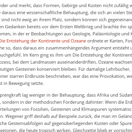
nder und merkt, dass Formen, Gebirge und Küsten nicht zufällig 
araus eine wissenschaftliche Behauptung, die sich an vielen Ste
e sind nicht ewig an ihrem Platz, sondern können sich gegeneinand
en Gedanken bereits vor dem Ersten Weltkrieg und brachte ihn sp
en, in der er Beobachtungen aus Geologie, Paläontologie und K
Die Entstehung der Kontinente und Ozeane
ordnete er Karten, Fos
che so, dass daraus ein zusammenhängendes Argument entsteht u
uchgefühl. Im Kern ging es ihm um Die Entstehung der Kontinent
zess, bei dem Landmassen auseinanderdriften, Ozeane wachse
utigen Gesteinen konserviert bleiben. Für damalige Lehrbücher, 
 einer starren Erdkruste beschrieben, war das eine Provokation, wei
t in Bewegung setzte.
Sprengkraft lag weniger in der Behauptung, dass Afrika und Süda
sondern in der methodischen Forderung dahinter: Wenn die Erde
teilungen von Fossilien, Gesteinen und Klimaspuren systematis
 Wegener griff deshalb auf Beispiele zurück, die man im Gelän
iche Gesteinsabfolgen auf gegenüberliegenden Küsten oder Spuren
egionen, die heute tropisch wirken. Gleichzeitig blieb er vorsicht