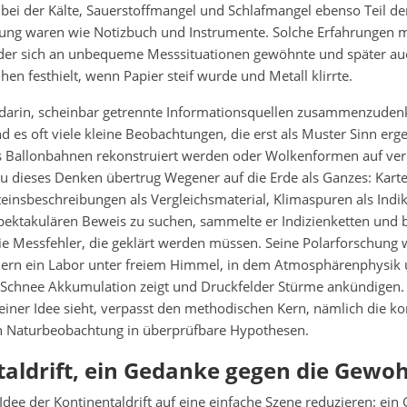
bei der Kälte, Sauerstoffmangel und Schlafmangel ebenso Teil de
ng waren wie Notizbuch und Instrumente. Solche Erfahrungen 
 der sich an unbequeme Messsituationen gewöhnte und später au
en festhielt, wenn Papier steif wurde und Metall klirrte.
g darin, scheinbar getrennte Informationsquellen zusammenzudenk
d es oft viele kleine Beobachtungen, die erst als Muster Sinn er
Ballonbahnen rekonstruiert werden oder Wolkenformen auf ver
u dieses Denken übertrug Wegener auf die Erde als Ganzes: Karte
einsbeschreibungen als Vergleichsmaterial, Klimaspuren als Indik
spektakulären Beweis zu suchen, sammelte er Indizienketten und 
e Messfehler, die geklärt werden müssen. Seine Polarforschung 
rn ein Labor unter freiem Himmel, in dem Atmosphärenphysik
Schnee Akkumulation zeigt und Druckfelder Stürme ankündigen
einer Idee sieht, verpasst den methodischen Kern, nämlich die k
 Naturbeobachtung in überprüfbare Hypothesen.
aldrift, ein Gedanke gegen die Gewo
dee der Kontinentaldrift auf eine einfache Szene reduzieren: ein 