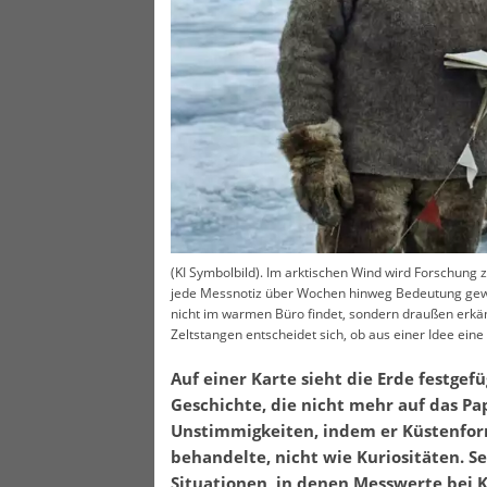
(KI Symbolbild). Im arktischen Wind wird Forschung 
jede Messnotiz über Wochen hinweg Bedeutung gewinn
nicht im warmen Büro findet, sondern draußen erkäm
Zeltstangen entscheidet sich, ob aus einer Idee eine
Auf einer Karte sieht die Erde festgef
Geschichte, die nicht mehr auf das Pap
Unstimmigkeiten, indem er Küstenfor
behandelte, nicht wie Kuriositäten. S
Situationen, in denen Messwerte bei 