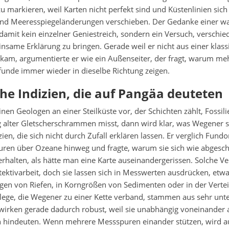
u markieren, weil Karten nicht perfekt sind und Küstenlinien sich
nd Meeresspiegeländerungen verschieben. Der Gedanke einer 
amit kein einzelner Geniestreich, sondern ein Versuch, verschi
nsame Erklärung zu bringen. Gerade weil er nicht aus einer klass
kam, argumentierte er wie ein Außenseiter, der fragt, warum me
unde immer wieder in dieselbe Richtung zeigen.
he Indizien, die auf Pangäa deuteten
inen Geologen an einer Steilküste vor, der Schichten zählt, Fossilie
g alter Gletscherschrammen misst, dann wird klar, was Wegener s
ien, die sich nicht durch Zufall erklären lassen. Er verglich Fundo
uren über Ozeane hinweg und fragte, warum sie sich wie abgesch
rhalten, als hätte man eine Karte auseinandergerissen. Solche Ve
ektivarbeit, doch sie lassen sich in Messwerten ausdrücken, etwa
ngen von Riefen, in Korngrößen von Sedimenten oder in der Verte
elege, die Wegener zu einer Kette verband, stammen aus sehr unt
wirken gerade dadurch robust, weil sie unabhängig voneinander 
 hindeuten. Wenn mehrere Messspuren einander stützen, wird au