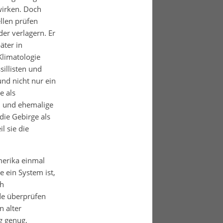
wirken. Doch
llen prüfen
er verlagern. Er
äter in
limatologie
sillisten und
nd nicht nur ein
e als
n und ehemalige
die Gebirge als
l sie die
merika einmal
 ein System ist,
ch
de überprüfen
 alter
ig genug,