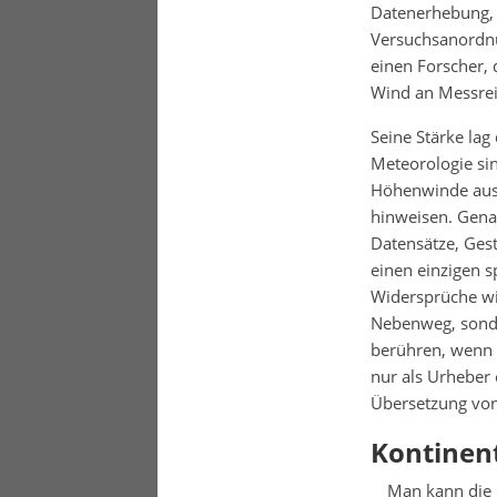
Datenerhebung, 
Versuchsanordnu
einen Forscher,
Wind an Messreih
Seine Stärke la
Meteorologie sin
Höhenwinde aus 
hinweisen. Gena
Datensätze, Gest
einen einzigen 
Widersprüche wi
Nebenweg, sonde
berühren, wenn 
nur als Urheber 
Übersetzung von
Kontinent
Man kann die I