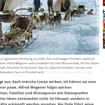
zur logistischen Rechnung aus Kälte, Zeit und knappen Vorräten, während
t. Alfred Wegener steht sinnbildlich für eine Wissenschaft, die ihre Daten
pft, Kilometer für Kilometer über Eis. Zwischen Schlitten, Hunden und
 belastbare Spur im Protokoll wird.
(Foto: ©
Forschung und Wissen
,
KI
)
ügt aus, doch manche Linien wirken, als hätten sie eine
ier passt. Alfred Wegener folgte solchen
men, Fossilien und Klimaspuren wie Datenpunkte
eine Ideen entstanden nicht im Hörsaal, sondern in
Kälte erkämpft werden mussten. Am Ende führt seine