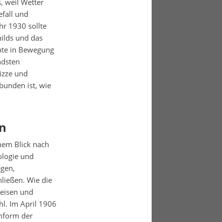
, weil Wetter
efall und
hr 1930 sollte
ilds und das
ente in Bewegung
ndsten
izze und
bunden ist, wie
en
nem Blick nach
ologie und
egen,
ließen. Wie die
Reisen und
l. Im April 1906
emform der