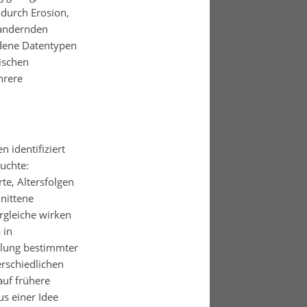
 durch Erosion,
wandernden
edene Datentypen
ischen
hrere
n identifiziert
uchte:
rte, Altersfolgen
nittene
rgleiche wirken
 in
ilung bestimmter
erschiedlichen
auf frühere
s einer Idee