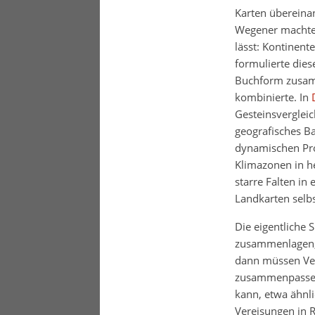
Karten übereina
Wegener machte d
lässt: Kontinent
formulierte dies
Buchform zusamm
kombinierte. In
Gesteinsverglei
geografisches Ba
dynamischen Pro
Klimazonen in he
starre Falten in
Landkarten selbs
Die eigentliche 
zusammenlagen, 
dann müssen Ver
zusammenpassen.
kann, etwa ähnl
Vereisungen in R