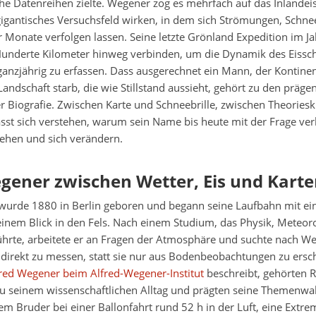
che Datenreihen zielte. Wegener zog es mehrfach auf das Inlandeis
gigantisches Versuchsfeld wirken, in dem sich Strömungen, Schne
Monate verfolgen lassen. Seine letzte Grönland Expedition im Ja
Hunderte Kilometer hinweg verbinden, um die Dynamik des Eissch
ganzjährig zu erfassen. Dass ausgerechnet ein Mann, der Kontin
 Landschaft starb, die wie Stillstand aussieht, gehört zu den präge
r Biografie. Zwischen Karte und Schneebrille, zwischen Theoriesk
sst sich verstehen, warum sein Name bis heute mit der Frage ver
tehen und sich verändern.
gener zwischen Wetter, Eis und Kart
wurde 1880 in Berlin geboren und begann seine Laufbahn mit ei
einem Blick in den Fels. Nach einem Studium, das Physik, Meteor
hrte, arbeitete er an Fragen der Atmosphäre und suchte nach W
direkt zu messen, statt sie nur aus Bodenbeobachtungen zu ersch
red Wegener beim Alfred-Wegener-Institut
beschreibt, gehörten 
zu seinem wissenschaftlichen Alltag und prägten seine Themenwah
nem Bruder bei einer Ballonfahrt rund 52 h in der Luft, eine Extr