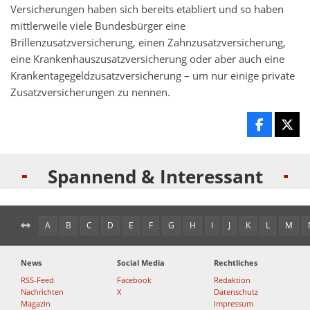
Versicherungen haben sich bereits etabliert und so haben
mittlerweile viele Bundesbürger eine
Brillenzusatzversicherung, einen Zahnzusatzversicherung,
eine Krankenhauszusatzversicherung oder aber auch eine
Krankentagegeldzusatzversicherung – um nur einige private
Zusatzversicherungen zu nennen.
Spannend & Interessant
A
B
C
D
E
F
G
H
I
J
K
L
M
News
Social Media
Rechtliches
RSS-Feed
Facebook
Redaktion
Nachrichten
X
Datenschutz
Magazin
Impressum