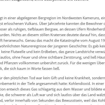
egt in einer abgelegenen Bergregion im Nordwesten Kameruns, ein
ngst erloschenen Vulkans. Über Jahrzehnte kannten die Bewohner
sser als ruhigen, tiefblauen Bergsee, an dessen Ufern Rinderher
urden. Nichts an diesem stillen Kratersee deutete darauf hin, dass
raft heranwuchs. Genau das macht die Katastrophe vom August 19
öhnlichsten Naturereignisse der jüngeren Geschichte: Es gab ke
keine Flutwelle und kein Erdbeben, das ganze Landstriche verwüs
lautlos, ohne Feuer und ohne sichtbare Zerstörung, und ließ Häus
nd Pflanzen vollkommen unberührt zurück. Für die wenigen Über
k, die sich kaum in Worte fassen ließ.
ür den plötzlichen Tod war kein Gift und keine Krankheit, sondern
unbemerkt in der Tiefe angesammelt hatte: Kohlendioxid. In eine
ion entwich dieses Gas schlagartig aus dem Wasser und bildete e
e, die schwerer als Luft war und sich lautlos über das Land wälzt
nd, verlor innerhalb von Sekunden das Bewusstsein, weil das Koh