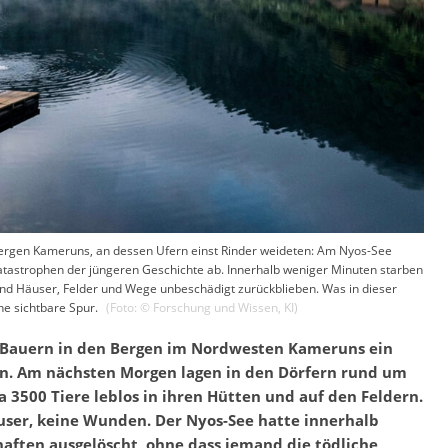
n Bergen Kameruns, an dessen Ufern einst Rinder weideten: Am Nyos-See
atastrophen der jüngeren Geschichte ab. Innerhalb weniger Minuten starben
d Häuser, Felder und Wege unbeschädigt zurückblieben. Was in dieser
ne sichtbare Spur.
(Foto: ©
Forschung und Wissen
,
KI
)
 Bauern in den Bergen im Nordwesten Kameruns ein
ein. Am nächsten Morgen lagen in den Dörfern rund um
3500 Tiere leblos in ihren Hütten und auf den Feldern.
äuser, keine Wunden. Der Nyos-See hatte innerhalb
ften ausgelöscht, ohne dass jemand die tödliche