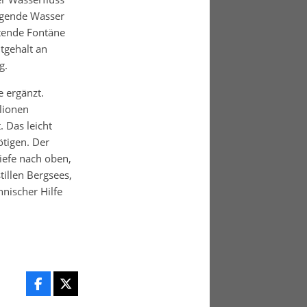
eigende Wasser
ltende Fontäne
tgehalt an
g.
 ergänzt.
lionen
 Das leicht
ötigen. Der
iefe nach oben,
tillen Bergsees,
hnischer Hilfe