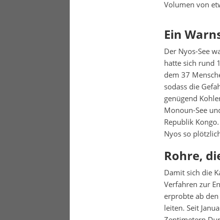
Volumen von etw
Ein Warn
Der Nyos-See war
hatte sich rund 
dem 37 Menschen
sodass die Gefah
genügend Kohlen
Monoun-See und 
Republik Kongo.
Nyos so plötzlic
Rohre, di
Damit sich die K
Verfahren zur E
erprobte ab den 
leiten. Seit Jan
Zentimetern Durc