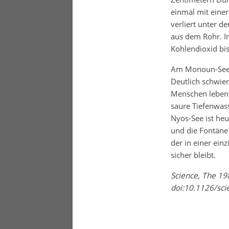
einmal mit einer
verliert unter d
aus dem Rohr. I
Kohlendioxid bi
Am Monoun-See w
Deutlich schwier
Menschen leben 
saure Tiefenwass
Nyos-See ist heu
und die Fontäne 
der in einer ein
sicher bleibt.
Science, The 19
doi:10.1126/sc