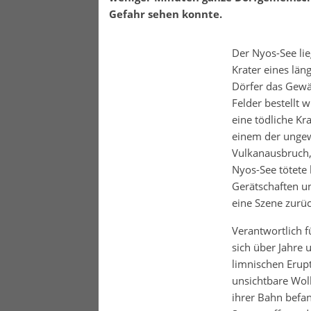
Gefahr sehen konnte.
Der Nyos-See li
Krater eines lä
Dörfer das Gewä
Felder bestellt w
eine tödliche K
einem der ungew
Vulkanausbruch, 
Nyos-See tötete 
Gerätschaften u
eine Szene zurüc
Verantwortlich f
sich über Jahre 
limnischen Erupt
unsichtbare Wolk
ihrer Bahn befa