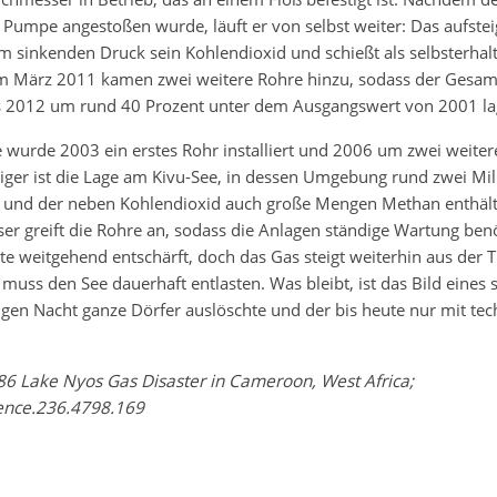
 Pumpe angestoßen wurde, läuft er von selbst weiter: Das aufst
em sinkenden Druck sein Kohlendioxid und schießt als selbsterha
m März 2011 kamen zwei weitere Rohre hinzu, sodass der Gesam
s 2012 um rund 40 Prozent unter dem Ausgangswert von 2001 la
urde 2003 ein erstes Rohr installiert und 2006 um zwei weitere
iger ist die Lage am Kivu-See, in dessen Umgebung rund zwei Mil
und der neben Kohlendioxid auch große Mengen Methan enthält.
er greift die Rohre an, sodass die Anlagen ständige Wartung ben
te weitgehend entschärft, doch das Gas steigt weiterhin aus der T
muss den See dauerhaft entlasten. Was bleibt, ist das Bild eines s
zigen Nacht ganze Dörfer auslöschte und der bis heute nur mit tec
86 Lake Nyos Gas Disaster in Cameroon, West Africa;
ience.236.4798.169