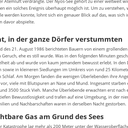
er Atemluft verdrängte. Der Nyos-See gehört zu einer weltweit w
en ein solches Ereignis überhaupt möglich ist. Um zu verstehen, 
lle werden konnte, lohnt sich ein genauer Blick auf das, was sich 
n davor abspielte.
t, in der ganze Dörfer verstummten
 des 21. August 1986 berichteten Bauern von einem grollende
Geruch, ehe es still wurde. Was in den folgenden Minuten gescha
kelheit ab und wurde von kaum jemandem bewusst erlebt. In den 
sowie in kleineren Siedlungen im Umkreis von rund 25 Kilomete
 Schlaf. Am Morgen fanden die wenigen Überlebenden ihre Ang
 vor, viele mit Blutspuren an Nase und Mund. Insgesamt starben
nd 3500 Stück Vieh. Manche Überlebende erwachten erst nach e
 tiefen Bewusstlosigkeit und trafen auf eine Umgebung, in der n
milien und Nachbarschaften waren in derselben Nacht gestorben.
chtbare Gas am Grund des Sees
r Katastrophe lag mehr als 200 Meter unter der Wasseroberfläch