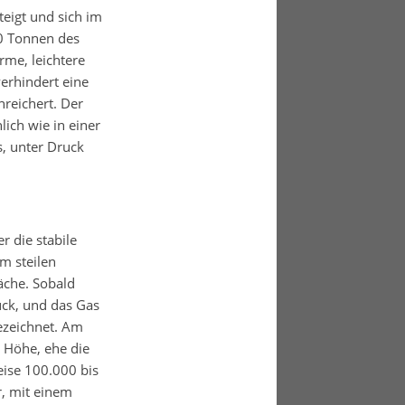
eigt und sich im
00 Tonnen des
rme, leichtere
erhindert eine
nreichert. Der
ich wie in einer
s, unter Druck
r die stabile
m steilen
äche. Sobald
uck, und das Gas
bezeichnet. Am
e Höhe, ehe die
eise 100.000 bis
, mit einem