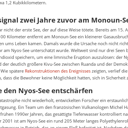
a 1,2 Kubikkilometern.
signal zwei Jahre zuvor am Monoun-S
 nicht der erste See, der auf diese Weise tötete. Bereits am 15.
100 Kilometer entfernt am Monoun-See ein kleinerer Gasausbruch
 ums Leben kamen. Damals wurde die Ursache noch nicht richti
r am Nyos-See unterschätzt wurde. Weltweit sind nur drei Seen b
dioxid speichern, um eine limnische Eruption auszulösen: der N
der deutlich größere Kivu-See zwischen Ruanda und der Demok
 Wie spätere
Rekonstruktionen des Ereignisses
zeigten, verlief die
h, dass die Bewohner keine Möglichkeit hatten, sich in Sicherheit 
e den Nyos-See entschärfen
atastrophe nicht wiederholt, entwickelten Forscher ein erstaunlic
ntgasung. Ein Team um den französischen Vulkanologen Michel 
frühen 1990er Jahren, das gesättigte Tiefenwasser kontrolliert n
uar 2001 ist am Nyos-See ein rund 205 Meter langes Polyethylenr
hmesser in Betrieb, das an einem Floß befestigt ist. Nachdem d