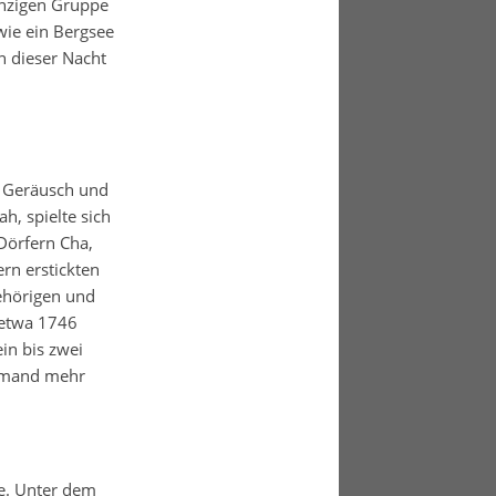
inzigen Gruppe
wie ein Bergsee
in dieser Nacht
n Geräusch und
h, spielte sich
Dörfern Cha,
rn erstickten
ehörigen und
 etwa 1746
in bis zwei
iemand mehr
e. Unter dem