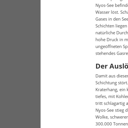
Nyos-See befind
Wasser löst. Sch
Gases in den See
Schichten liegen
natürliche Durch
hohe Druck in me
ungeöffneten Spr
stehendes Gasres
Der Auslö
Damit aus diesem
Schichtung stört
Kraterhang, ein 
tiefes, mit Kohl
tritt schlagarti
Nyos-See stieg d
Wolke, schwerer 
300.000 Tonnen 