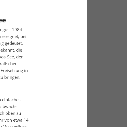
ee
 August 1984
 ereignet, bei
g gedeutet,
ekannt, die
yos-See, der
ratischen
 Freisetzung in
zu bringen.
h einfaches
Halbwachs
ach oben zu
ohr von etwa 14
er Wasserfluss