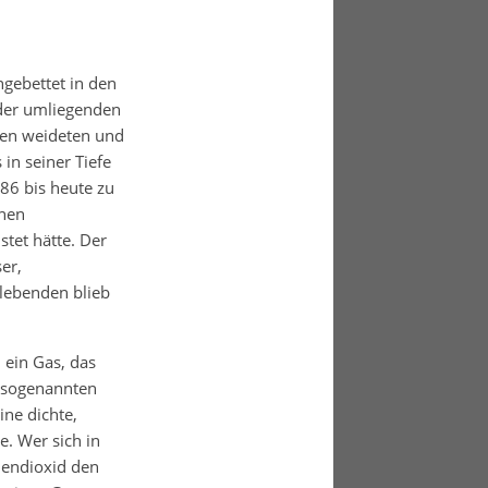
gebettet in den
 der umliegenden
den weideten und
 in seiner Tiefe
86 bis heute zu
inen
tet hätte. Der
er,
lebenden blieb
 ein Gas, das
r sogenannten
ine dichte,
e. Wer sich in
lendioxid den