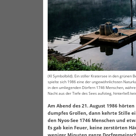
(KI Symbolbild). Ein stiller Kratersee in den grüne
spielte sich 1986 eine der ungewöhnlichsten Naturk
in den umliegenden Dörfern 1746 Menschen, währen
Nacht aus der Tiefe des Sees aufstieg, hinterließ kei
Am Abend des 21. August 1986 hörten
dumpfes Grollen, dann kehrte Stille 
den Nyos-See 1746 Menschen und etwa 
Es gab kein Feuer, keine zerstörten H
weniger Minuten ganze Dorfgemeinscha