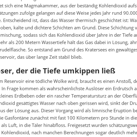
et sich eine Magmakammer, aus der beständig Kohlendioxid aufst
ätzungen zufolge gelangen auf diese Weise jedes Jahr rund 90.0
. Entscheidend ist, dass das Wasser thermisch geschichtet ist: Wa
 oben, kalte und dichtere Schichten am Grund. Diese Schichtung v
mischung, sodass sich das Kohlendioxid über Jahre in der Tiefe a
hr als 200 Metern Wassertiefe hält das Gas dabei in Lösung, ähnl
udelflasche. So entstand am Grund des Kratersees ein gewaltige
ervoir, das über lange Zeit stabil blieb.
ser, der die Tiefe umkippen ließ
 Reservoir eine tödliche Wolke wird, braucht es einen Anstoß, de
. In Frage kommen als wahrscheinlichste Auslöser ein Erdrutsch a
kleines Erdbeben oder ein rascher Temperatursturz an der Oberfl
endioxid gesättigtes Wasser nach oben gerissen wird, sinkt der Dr
g aus der Lösung aus. Dieser Vorgang wird als limnische Eruption 
ie Gasfontäne zunächst mit fast 100 Kilometern pro Stunde in di
als Luft, in die Täler hinabfloss. Freigesetzt wurden schätzungsw
Kohlendioxid, nach manchen Berechnungen sogar deutlich mehr