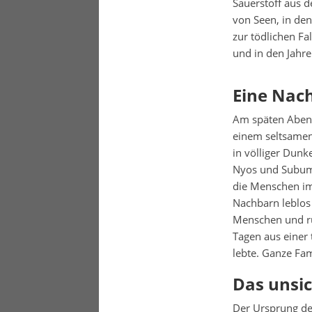
Sauerstoff aus d
von Seen, in den
zur tödlichen Fa
und in den Jahre
Eine Nach
Am späten Abend
einem seltsamen 
in völliger Dun
Nyos und Subum 
die Menschen im
Nachbarn leblos
Menschen und ru
Tagen aus einer
lebte. Ganze Fa
Das unsi
Der Ursprung de