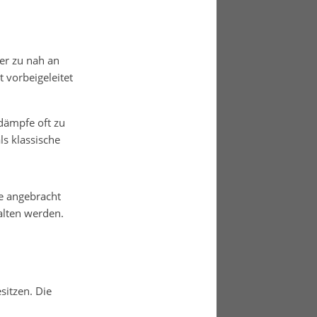
er zu nah an
 vorbeigeleitet
dämpfe oft zu
ls klassische
e angebracht
lten werden.
sitzen. Die