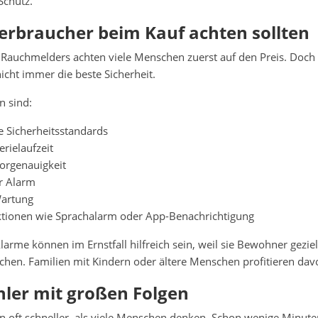
chutz.
erbraucher beim Kauf achten sollten
 Rauchmelders achten viele Menschen zuerst auf den Preis. Doch 
icht immer die beste Sicherheit.
n sind:
te Sicherheitsstandards
erielaufzeit
orgenauigkeit
r Alarm
Wartung
ktionen wie Sprachalarm oder App-Benachrichtigung
arme können im Ernstfall hilfreich sein, weil sie Bewohner geziel
en. Familien mit Kindern oder ältere Menschen profitieren dav
hler mit großen Folgen
n oft schneller, als viele Menschen denken. Schon wenige Minut