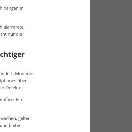
h hängen in
hlalarmrate,
cht nur die
chtiger
rändert. Moderne
rtphones über
er Defekte.
office. Ein
rwachen, gelten
 und bieten