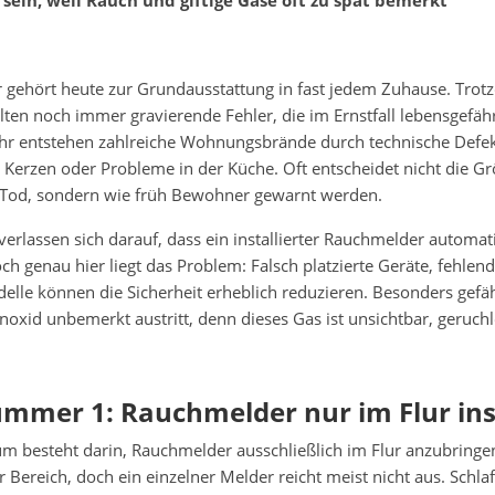
ein, weil Rauch und giftige Gase oft zu spät bemerkt
 gehört heute zur Grundausstattung in fast jedem Zuhause. Trot
lten noch immer gravierende Fehler, die im Ernstfall lebensgefäh
ahr entstehen zahlreiche Wohnungsbrände durch technische Defek
 Kerzen oder Probleme in der Küche. Oft entscheidet nicht die G
Tod, sondern wie früh Bewohner gewarnt werden.
erlassen sich darauf, dass ein installierter Rauchmelder automa
och genau hier liegt das Problem: Falsch platzierte Geräte, fehle
lle können die Sicherheit erheblich reduzieren. Besonders gefäh
xid unbemerkt austritt, denn dieses Gas ist unsichtbar, geruch
mmer 1: Rauchmelder nur im Flur ins
tum besteht darin, Rauchmelder ausschließlich im Flur anzubringen
er Bereich, doch ein einzelner Melder reicht meist nicht aus. Schl