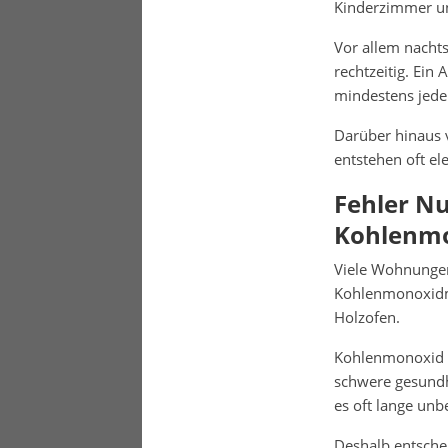
Kinderzimmer un
Vor allem nachts
rechtzeitig. Ein
mindestens jede
Darüber hinaus 
entstehen oft el
Fehler N
Kohlenm
Viele Wohnungen
Kohlenmonoxidme
Holzofen.
Kohlenmonoxid e
schwere gesundhe
es oft lange unb
Deshalb entsche