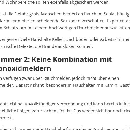
d Wohnbereiche sollten ebenfalls abgesichert werden.
 ist die Gefahr groß. Menschen bemerken Rauch im Schlaf häufig
 Alarm kann hier entscheidende Sekunden verschaffen. Experten 
n Schlafraum mit einem hochwertigen Rauchmelder auszustatten
vergessen viele Haushalte Keller, Dachboden oder Arbeitszimmer
ektrische Defekte, die Brände auslösen können.
ummer 2: Keine Kombination mit
onoxidmeldern
 verfügen zwar über Rauchmelder, jedoch nicht über einen
lder. Das ist riskant, besonders in Haushalten mit Kamin, Gas
ntsteht bei unvollständiger Verbrennung und kann bereits in k
itliche Folgen verursachen. Da das Gas weder sichtbar noch riech
emerkt.
iden sich immer mehr Haushalte für moderne Kombigeräte. Solc