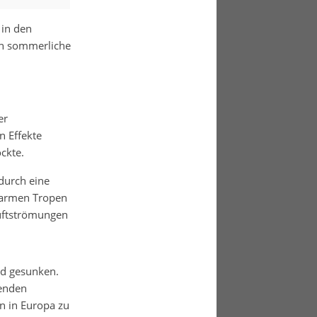
 in den
ch sommerliche
er
n Effekte
ckte.
durch eine
warmen Tropen
Luftströmungen
d gesunken.
enden
n in Europa zu