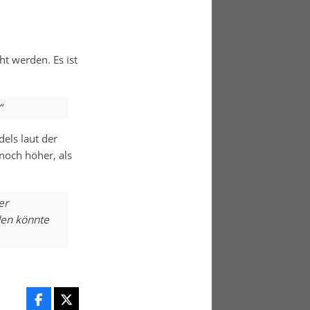
t werden. Es ist
“
els laut der
noch höher, als
er
den könnte