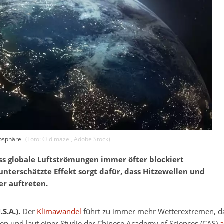
mosphäre
(Foto: ©
dimazel
,
Adobe Stock
)
ss globale Luftströmungen immer öfter blockiert
nterschätzte Effekt sorgt dafür, dass Hitzewellen und
r auftreten.
.S.A.).
Der
Klimawandel
führt zu immer mehr Wetterextremen, d
en und laut einer Studie der Chinese Academy of Sciences (CAS)
a