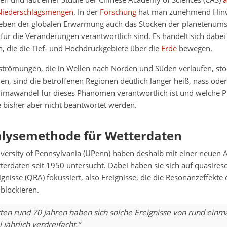
iederschlagsmengen
. In der
Forschung
hat man zunehmend Hinw
neben der globalen Erwärmung auch das Stocken der planetenu
ür die Veränderungen verantwortlich sind. Es handelt sich dabei
 die die Tief- und Hochdruckgebiete über die
Erde
bewegen.
strömungen, die in Wellen nach Norden und Süden verlaufen, sto
n, sind die betroffenen Regionen deutlich länger heiß, nass oder
Klimawandel für dieses Phänomen verantwortlich ist und welche P
 bisher aber nicht beantwortet werden.
lysemethode für Wetterdaten
iversity of Pennsylvania (UPenn) haben deshalb mit einer neuen
terdaten seit 1950 untersucht. Dabei haben sie sich auf quasires
gnisse (QRA) fokussiert, also Ereignisse, die die Resonanzeffekte 
blockieren.
zten rund 70 Jahren haben sich solche Ereignisse von rund einma
 jährlich verdreifacht.“