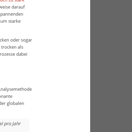
eise darauf
mspannenden
 um starke
cken oder sogar
 trocken als
rozesse dabei
 Analysemethode
onante
der globalen
l pro Jahr