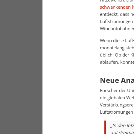
schwankenden N
entdeckt, dass 
Luftströmungen f
Windautobahnen,
Wenn diese Luft
monatelang stehe
üblich. Ob der 
ablaufen, konnte
Neue Ana
Forscher der Un
die globalen Wet
Verstärkungserei
Luftströmungen 
„In den let
auf dreimal