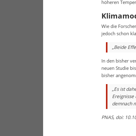
höheren Tempera
Klimamod
Wie die Forsche
jedoch schon kla
„Beide Eff
In den bisher v
neuen Studie bis
bisher angenom
„Es ist dah
Ereignisse
demnach mi
PNAS, doi: 10.