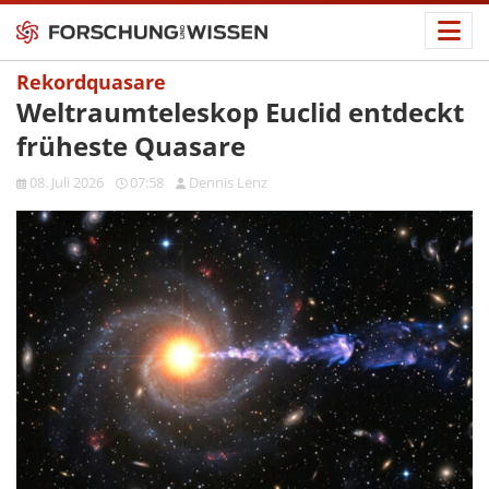
Rekordquasare
Weltraumteleskop Euclid entdeckt
früheste Quasare
08. Juli 2026
07:58
Dennis Lenz