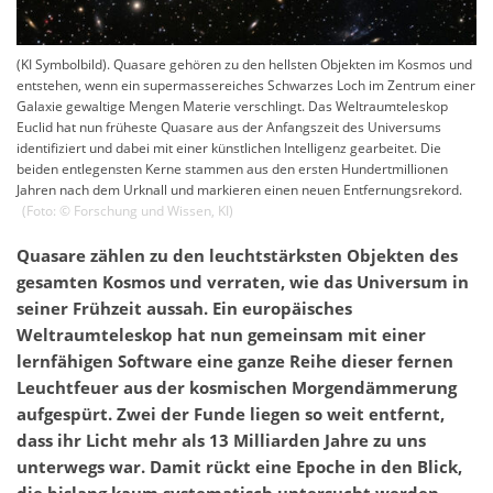
(KI Symbolbild). Quasare gehören zu den hellsten Objekten im Kosmos und
entstehen, wenn ein supermassereiches Schwarzes Loch im Zentrum einer
Galaxie gewaltige Mengen Materie verschlingt. Das Weltraumteleskop
Euclid hat nun früheste Quasare aus der Anfangszeit des Universums
identifiziert und dabei mit einer künstlichen Intelligenz gearbeitet. Die
beiden entlegensten Kerne stammen aus den ersten Hundertmillionen
Jahren nach dem Urknall und markieren einen neuen Entfernungsrekord.
(Foto: ©
Forschung und Wissen
,
KI
)
Quasare zählen zu den leuchtstärksten Objekten des
gesamten Kosmos und verraten, wie das Universum in
seiner Frühzeit aussah. Ein europäisches
Weltraumteleskop hat nun gemeinsam mit einer
lernfähigen Software eine ganze Reihe dieser fernen
Leuchtfeuer aus der kosmischen Morgendämmerung
aufgespürt. Zwei der Funde liegen so weit entfernt,
dass ihr Licht mehr als 13 Milliarden Jahre zu uns
unterwegs war. Damit rückt eine Epoche in den Blick,