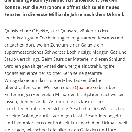
die bislang kaum systematisch untersucht werden
konnte. Für die Astronomie öffnet sich so ein neues
Fenster in die erste Milliarde Jahre nach dem Urknall.
Quasistellare Objekte, kurz Quasare, zählen zu den
leuchtkräftigsten Erscheinungen im gesamten Kosmos und
entstehen dort, wo im Zentrum einer Galaxie ein
supermassereiches Schwarzes Loch riesige Mengen Gas und
Staub verschlingt. Beim Sturz der Materie in diesen Schlund
wird ein gewaltiger Anteil der Energie als Strahlung frei,
sodass ein einzelner solcher Kern seine gesamte
Wirtsgalaxie um das Hundert- bis Tausendfache
überstrahlen kann. Weil sich diese
Quasare
selbst über
Entfernungen von vielen Milliarden Lichtjahren nachweisen
lassen, dienen sie der Astronomie als kosmische
Leuchtfeuer, mit denen sich die Geschichte des Weltalls bis
in seine Anfänge zurückverfolgen lässt. Besonders begehrt
sind Exemplare aus der Frühzeit kurz nach dem Urknall, weil
sie zeigen, wie schnell die allerersten Galaxien und ihre