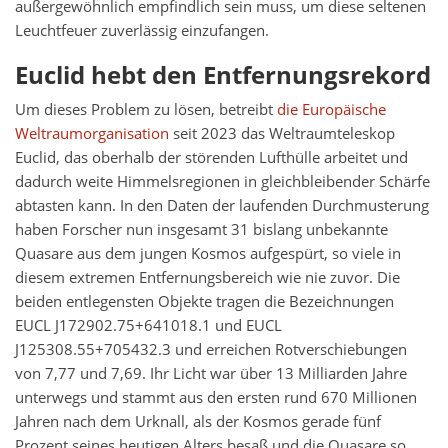
außergewöhnlich empfindlich sein muss, um diese seltenen
Leuchtfeuer zuverlässig einzufangen.
Euclid hebt den Entfernungsrekord
Um dieses Problem zu lösen, betreibt
die Europäische
Weltraumorganisation
seit 2023 das Weltraumteleskop
Euclid, das oberhalb der störenden Lufthülle arbeitet und
dadurch weite Himmelsregionen in gleichbleibender Schärfe
abtasten kann. In den Daten der laufenden Durchmusterung
haben Forscher nun insgesamt 31 bislang unbekannte
Quasare aus dem jungen Kosmos aufgespürt, so viele in
diesem extremen Entfernungsbereich wie nie zuvor. Die
beiden entlegensten Objekte tragen die Bezeichnungen
EUCL J172902.75+641018.1 und EUCL
J125308.55+705432.3 und erreichen Rotverschiebungen
von 7,77 und 7,69. Ihr Licht war über 13 Milliarden Jahre
unterwegs und stammt aus den ersten rund 670 Millionen
Jahren nach dem Urknall, als der Kosmos gerade fünf
Prozent seines heutigen Alters besaß und die Quasare so