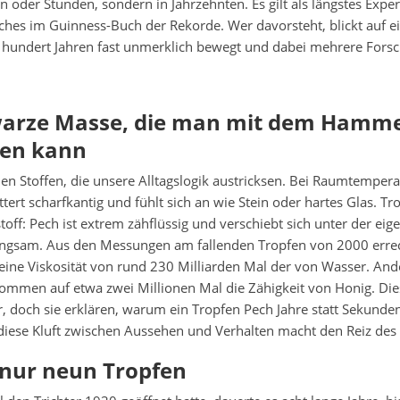
n oder Stunden, sondern in Jahrzehnten. Es gilt als längstes Expe
lches im Guinness-Buch der Rekorde. Wer davorsteht, blickt auf ei
st hundert Jahren fast unmerklich bewegt und dabei mehrere Fors
warze Masse, die man mit dem Hamm
gen kann
en Stoffen, die unsere Alltagslogik austricksen. Bei Raumtemperat
ttert scharfkantig und fühlt sich an wie Stein oder hartes Glas. Tr
stoff: Pech ist extrem zähflüssig und verschiebt sich unter der ei
angsam. Aus den Messungen am fallenden Tropfen von 2000 erre
eine Viskosität von rund 230 Milliarden Mal der von Wasser. And
mmen auf etwa zwei Millionen Mal die Zähigkeit von Honig. Die
, doch sie erklären, warum ein Tropfen Pech Jahre statt Sekunden 
diese Kluft zwischen Aussehen und Verhalten macht den Reiz des 
 nur neun Tropfen