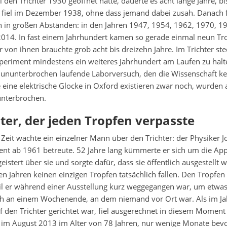
den Trichter 1930 geöffnet hatte, dauerte es acht lange Jahre, bis
r fiel im Dezember 1938, ohne dass jemand dabei zusah. Danach f
n in großen Abständen: in den Jahren 1947, 1954, 1962, 1970, 1
 2014. In fast einem Jahrhundert kamen so gerade einmal neun Tr
von ihnen brauchte grob acht bis dreizehn Jahre. Im Trichter st
periment mindestens ein weiteres Jahrhundert am Laufen zu halte
 ununterbrochen laufende Laborversuch, den die Wissenschaft ken
eine elektrische Glocke in Oxford existieren zwar noch, wurden 
nterbrochen.
er, der jeden Tropfen verpasste
 Zeit wachte ein einzelner Mann über den Trichter: der Physiker 
ent ab 1961 betreute. 52 Jahre lang kümmerte er sich um die App
geistert über sie und sorgte dafür, dass sie öffentlich ausgestellt
esen Jahren keinen einzigen Tropfen tatsächlich fallen. Den Tropfe
il er während einer Ausstellung kurz weggegangen war, um etwas 
ich an einem Wochenende, an dem niemand vor Ort war. Als im Ja
den Trichter gerichtet war, fiel ausgerechnet in diesem Moment 
 im August 2013 im Alter von 78 Jahren, nur wenige Monate bevo