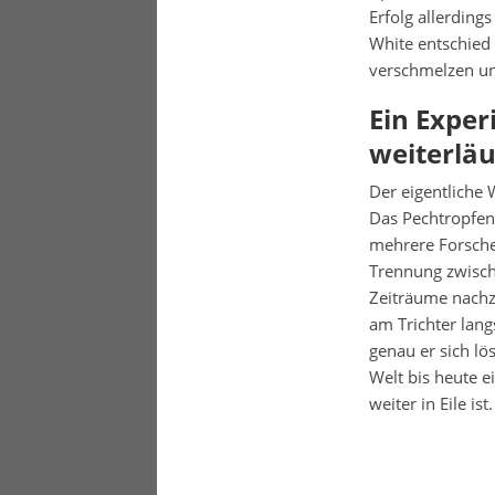
Erfolg allerding
White entschied
verschmelzen un
Ein Expe
weiterläu
Der eigentliche 
Das Pechtropfen
mehrere Forscher
Trennung zwische
Zeiträume nachz
am Trichter lan
genau er sich l
Welt bis heute e
weiter in Eile ist.