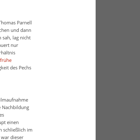
 Thomas Parnell
Lachen und dann
sah, lag nicht
auert nur
hältnis
frühe
gkeit des Pechs
 Filmaufnahme
re Nachbildung
es
upt einen
 schließlich im
 war dieser