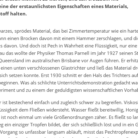
eine der erstaunlichsten Eigenschaften eines Materials,
toff halten.
warzes, sprödes Material, das bei Zimmertemperatur wie ein harte
ann einen Brocken davon mit einem Hammer zerschlagen, und die
s davon. Und doch ist Pech in Wahrheit eine Flüssigkeit, nur eine
au das wollte der Physiker Thomas Parnell im Jahr 1927 seinen S
Queensland im australischen Brisbane vor Augen führen. Er erhit
n einen unten verschlossenen Glastrichter und ließ das Material dr
sich setzen konnte. Erst 1930 schnitt er den Hals des Trichters au
 beginnen. Was als schlichte Unterrichtsdemonstration gedacht w
riment und zu einem der geduldigsten wissenschaftlichen Vorha
r ist bestechend einfach und zugleich schwer zu begreifen. Viskosi
lüssigkeit dem Fließen widersteht. Wasser fließt bereitwillig, Honi
 ist noch einmal um viele Größenordnungen zäher. Es fließt so la
 ein einziger Tropfen bildet, der sich schließlich löst und in ein
er Vorgang so unfassbar langsam abläuft, misst das Pechtropfenexp