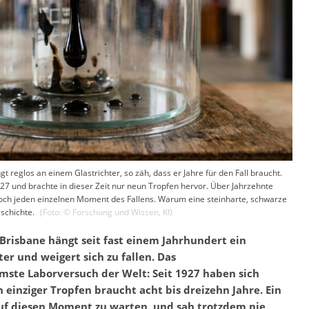
t reglos an einem Glastrichter, so zäh, dass er Jahre für den Fall braucht.
27 und brachte in dieser Zeit nur neun Tropfen hervor. Über Jahrzehnte
och jeden einzelnen Moment des Fallens. Warum eine steinharte, schwarze
schichte.
(Foto: ©
Forschung und Wissen
,
KI
)
Brisbane hängt seit fast einem Jahrhundert ein
er und weigert sich zu fallen. Das
mste Laborversuch der Welt: Seit 1927 haben sich
 einziger Tropfen braucht acht bis dreizehn Jahre. Ein
auf diesen Moment zu warten, und sah trotzdem nie