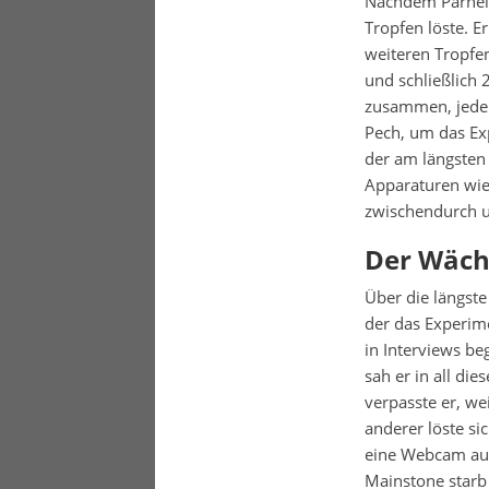
Nachdem Parnell 
Tropfen löste. E
weiteren Tropfe
und schließlich
zusammen, jeder 
Pech, um das Ex
der am längsten
Apparaturen wie 
zwischendurch u
Der Wächt
Über die längste
der das Experim
in Interviews be
sah er in all di
verpasste er, we
anderer löste s
eine Webcam auf 
Mainstone starb