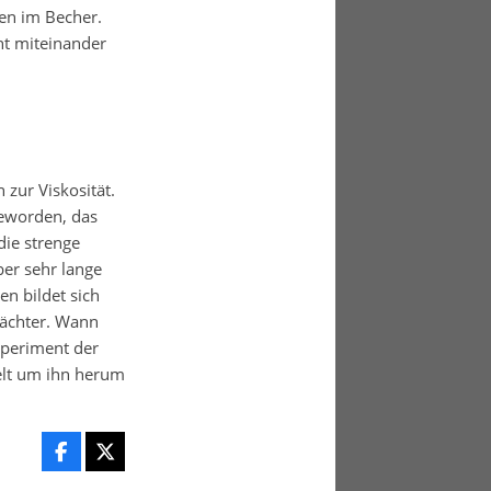
ten im Becher.
ht miteinander
 zur Viskosität.
geworden, das
die strenge
ber sehr lange
n bildet sich
Wächter. Wann
xperiment der
Welt um ihn herum