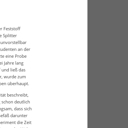
r Feststoff
 Splitter
 unvorstellbar
tudenten an der
zte eine Probe
ei Jahre lang
f und ließ das
ar, wurde zum
ben überhaupt.
tät beschreibt,
g schon deutlich
ngsam, dass sich
 Gefäß darunter
eriment die Zeit