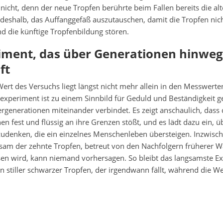
s nicht, denn der neue Tropfen berührte beim Fallen bereits die al
 deshalb, das Auffanggefäß auszutauschen, damit die Tropfen nic
d die künftige Tropfenbildung stören.
riment, das über Generationen hinweg
ft
Wert des Versuchs liegt längst nicht mehr allein in den Messwerten
experiment ist zu einem Sinnbild für Geduld und Beständigkeit 
generationen miteinander verbindet. Es zeigt anschaulich, dass 
n fest und flüssig an ihre Grenzen stößt, und es lädt dazu ein, ü
udenken, die ein einzelnes Menschenleben übersteigen. Inzwische
gsam der zehnte Tropfen, betreut von den Nachfolgern früherer 
ösen wird, kann niemand vorhersagen. So bleibt das langsamste E
in stiller schwarzer Tropfen, der irgendwann fällt, während die 