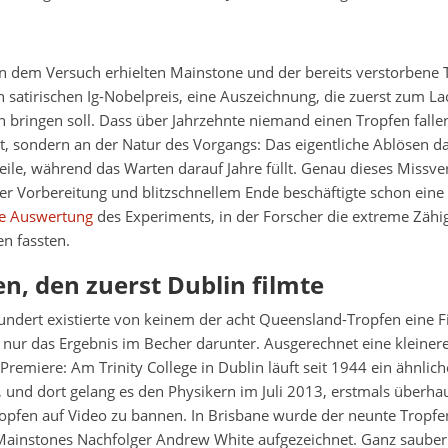
an dem Versuch erhielten Mainstone und der bereits verstorbene
 satirischen Ig-Nobelpreis, eine Auszeichnung, die zuerst zum 
ringen soll. Dass über Jahrzehnte niemand einen Tropfen fallen 
t, sondern an der Natur des Vorgangs: Das eigentliche Ablösen d
le, während das Warten darauf Jahre füllt. Genau dieses Missver
er Vorbereitung und blitzschnellem Ende beschäftigte schon eine
he Auswertung
des Experiments, in der Forscher die extreme Zähi
en fassten.
en, den zuerst Dublin filmte
rhundert existierte von keinem der acht Queensland-Tropfen eine
 nur das Ergebnis im Becher darunter. Ausgerechnet eine kleine
 Premiere: Am Trinity College in Dublin läuft seit 1944 ein ähnlich
 und dort gelang es den Physikern im Juli 2013, erstmals überha
opfen auf Video zu bannen. In Brisbane wurde der neunte Tropfen
Mainstones Nachfolger Andrew White aufgezeichnet. Ganz sauber