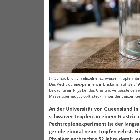
(KI Symbolbild). Ein einzelner schwarzer Tropfen häng
Das Pechtropfenexperiment in Brisbane läuft seit 19
bewachte ein Physiker das Glas und verpasste denn
Masse überhaupt tropft, steckt hinter der ganzen Ge
An der Universität von Queensland in 
schwarzer Tropfen an einem Glastricht
Pechtropfenexperiment ist der langsa
gerade einmal neun Tropfen gelöst. Ein
Physiker verbrachte 52 Jahre damit, 