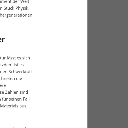
riment der Welt
n Stück Physik,
chergenerationen
er
ur lässt es sich
otzdem ist es
genen Schwerkraft
chneten die
ere
se Zahlen sind
für seinen Fall
Materials aus.