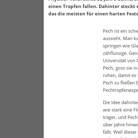
einen Tropfen fallen. Dahinter steckt 
das die meisten für einen harten Fests
Pech ist ein sch
aussieht. Man k
springen wie Gla
zähflüssige. Gen
Universität von 
Pech, goss sie i
ruhen, damit es 
Pech zu fließen
Pechtropfenexpe
Die Idee dahinte
wie stark eine F
träger, und Pech
über Jahre hinweg
fällt. Weil dies