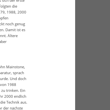
 sich der erste
olgten die
979, 1988, 2000
opfen
eckt noch genug
n. Damit ist es
nt. Ältere
aber
John Mainstone,
aratur, sprach
 wurde. Und doch
n von 1988
zu trinken. Ein
hr 2000 endlich
die Technik aus.
r der nächste