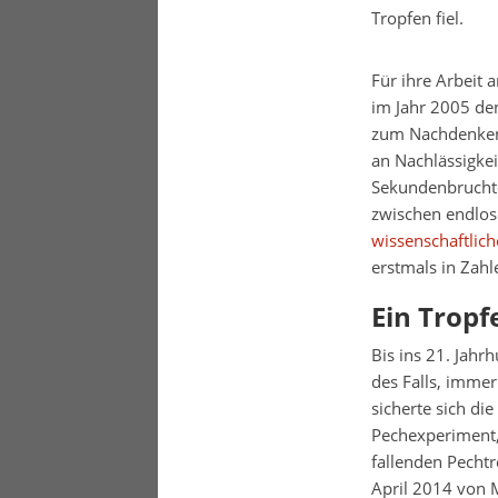
Tropfen fiel.
Für ihre Arbeit 
im Jahr 2005 den
zum Nachdenken b
an Nachlässigkei
Sekundenbruchtei
zwischen endlos
wissenschaftlic
erstmals in Zahl
Ein Tropf
Bis ins 21. Jah
des Falls, immer
sicherte sich die
Pechexperiment,
fallenden Pechtr
April 2014 von 