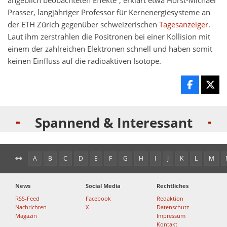
angeblich beobachteten Effekte“, erklärt etwa Horst-Michael
Prasser, langjähriger Professor für Kernenergiesysteme an
der ETH Zürich gegenüber schweizerischen
Tagesanzeiger
.
Laut ihm zerstrahlen die Positronen bei einer Kollision mit
einem der zahlreichen Elektronen schnell und haben somit
keinen Einfluss auf die radioaktiven Isotope.
Spannend & Interessant
A
B
C
D
E
F
G
H
I
J
K
L
M
News
Social Media
Rechtliches
RSS-Feed
Facebook
Redaktion
Nachrichten
X
Datenschutz
Magazin
Impressum
Kontakt