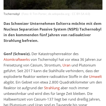
Tschernobyl
(Foto: ©
Tim Porter
,
de.wikipedia.org - CC BY-SA 4.0
)
Das Schweizer Unternehmen Exlterra möchte mit dem
Nucleus Separation Passive System (NSPS) Tschernobyl
in den kommenden fünf Jahren von radioaktiver
Strahlung befreien.
Genf (Schweiz).
Der Katastrophenreaktor des
Atomkraftwerks
von Tschernobyl hat vor etwa 36 Jahren zur
Freisetzung von Cäsium, Strontium,
Uran
und Plutonium
geführt. Seit 2017 kann die Stahlhülle verhindern, dass der
explodierte Reaktor weitere radioaktive Stoffe in die
Umwelt
abgibt. Ein Gebiet von etwa 2.800 Quadratkilometer um den
Reaktor ist aufgrund der
Strahlung
aber noch immer
unbewohnbar und wird dies für lange Zeit bleiben. Die
Halbwertszeit von Cäsium-137 liegt bei rund dreißig Jahren,
bei Plutonium und Uran sind es Tausende bis sogar