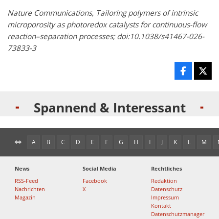
Nature Communications, Tailoring polymers of intrinsic
microporosity as photoredox catalysts for continuous-flow
reaction–separation processes; doi:10.1038/s41467-026-
73833-3
Spannend & Interessant
A
B
C
D
E
F
G
H
I
J
K
L
M
News
Social Media
Rechtliches
RSS-Feed
Facebook
Redaktion
Nachrichten
X
Datenschutz
Magazin
Impressum
Kontakt
Datenschutzmanager