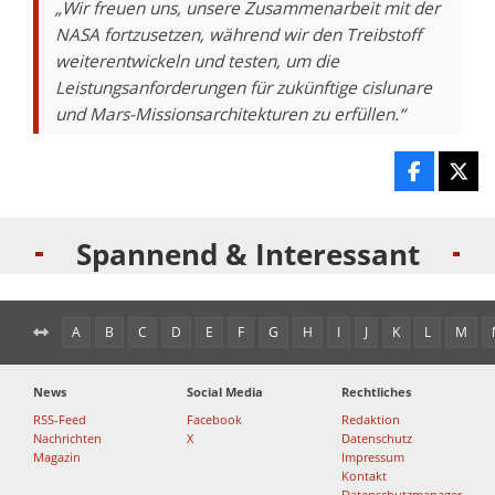
„Wir freuen uns, unsere Zusammenarbeit mit der
NASA fortzusetzen, während wir den Treibstoff
weiterentwickeln und testen, um die
Leistungsanforderungen für zukünftige cislunare
und Mars-Missionsarchitekturen zu erfüllen.“
Spannend & Interessant
A
B
C
D
E
F
G
H
I
J
K
L
M
News
Social Media
Rechtliches
RSS-Feed
Facebook
Redaktion
Nachrichten
X
Datenschutz
Magazin
Impressum
Kontakt
Datenschutzmanager