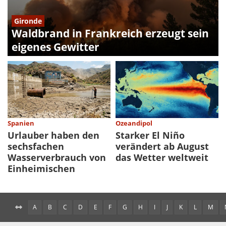
Gironde
Waldbrand in Frankreich erzeugt sein
eigenes Gewitter
Spanien
Ozeandipol
Urlauber haben den
Starker El Niño
sechsfachen
verändert ab August
Wasserverbrauch von
das Wetter weltweit
Einheimischen
A
B
C
D
E
F
G
H
I
J
K
L
M